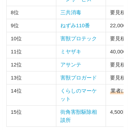
8位
三共消毒
要見積
9位
ねずみ110番
22,000
10位
害獣プロテック
要見積
11位
ミヤザキ
40,000
12位
アサンテ
要見積
13位
害獣プロガード
要見積
14位
くらしのマーケ
業者に
ット
15位
街角害獣駆除相
4,500
談所