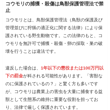
コウモリの捕獲・殺傷は鳥獣保護管理法で禁
止
コウモリとは、鳥獣保護管理法（鳥獣の保護及び
管理並びに狩猟の適正化に関する法律）により保
護されている野生動物です。この法律のもと、コ
ウモリを無許可で捕獲・殺傷・卵の採取・巣の破
壊を行うことは違法です。
違反した場合は、
1年以下の懲役または100万円以
下の罰金
が科される可能性があります。「害獣な
のに保護されているの？」と驚く方も多いです
が、コウモリは農業上の害虫を大量に捕食する益
獣として生態系の維持に重要な役割を担ってお
り、法律で厳しく保護されています。