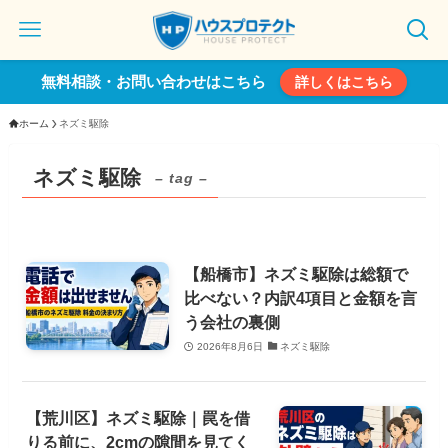
無料相談・お問い合わせはこちら
詳しくはこちら
ホーム
ネズミ駆除
ネズミ駆除
– tag –
【船橋市】ネズミ駆除は総額で
比べない？内訳4項目と金額を言
う会社の裏側
2026年8月6日
ネズミ駆除
【荒川区】ネズミ駆除｜罠を借
りる前に、2cmの隙間を見てく