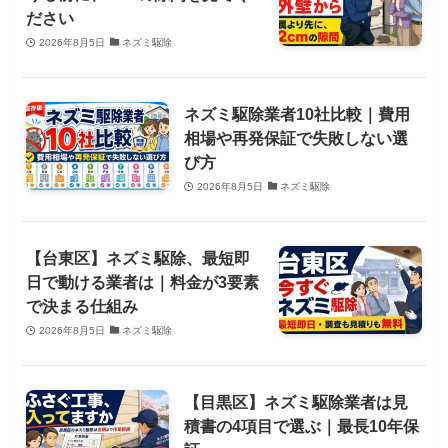
ださい
2026年8月5日
ネズミ駆除
ネズミ駆除業者10社比較｜費用
相場や再発保証で失敗しない選
び方
2026年8月5日
ネズミ駆除
【台東区】ネズミ駆除、最短即
日で動ける業者は｜料金が3要素
で決まる仕組み
2026年8月5日
ネズミ駆除
【目黒区】ネズミ駆除業者は見
積書の4項目で選ぶ｜最長10年保