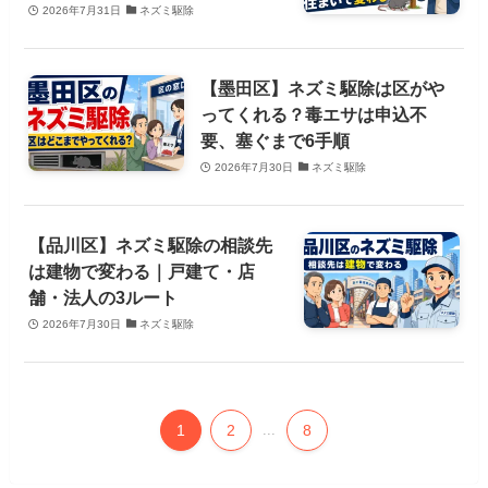
2026年7月31日
ネズミ駆除
【墨田区】ネズミ駆除は区がや
ってくれる？毒エサは申込不
要、塞ぐまで6手順
2026年7月30日
ネズミ駆除
【品川区】ネズミ駆除の相談先
は建物で変わる｜戸建て・店
舗・法人の3ルート
2026年7月30日
ネズミ駆除
1
2
...
8