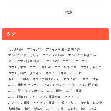
検索
タグ
ねずみ駆除
アライグマ
アライグマ 屋根裏 鳴き声
アライグマ 見つけたら
アライグマ 駆除
アライグマ 鳴き声 夜
アライグマ 鳴き声 種類
イタチ 駆除
コウモリ エアコン
コウモリ撃退
コウモリ撃退法
コウモリ 殺虫剤
コウモリ 自分で
コウモリ駆除
ダスキン
ネズミ 天井裏 追い出す
ネズミ 屋根裏
ネズミに嚙まれたら
ネズミ対策
ネズミ 対策
ネズミ 屋根裏 バルサン
ネズミ 粘着シート 自作
ネズミ 罠 自作
ネズミ 罠 自作 ダンボール
ネズミ駆除
ネズミ 駆除
ネズミ駆除 おすすめ
ネズミ駆除業者
ハクビシン
ハクビシン 駆除
ハクビシン駆除
一番いい方法
京都市
助成金
害獣駆除
市販
断熱材 ネズミ 対策
東京都
無料
相場