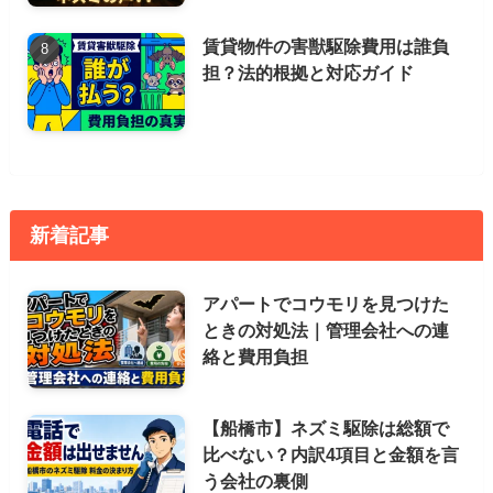
賃貸物件の害獣駆除費用は誰負
担？法的根拠と対応ガイド
新着記事
アパートでコウモリを見つけた
ときの対処法｜管理会社への連
絡と費用負担
【船橋市】ネズミ駆除は総額で
比べない？内訳4項目と金額を言
う会社の裏側