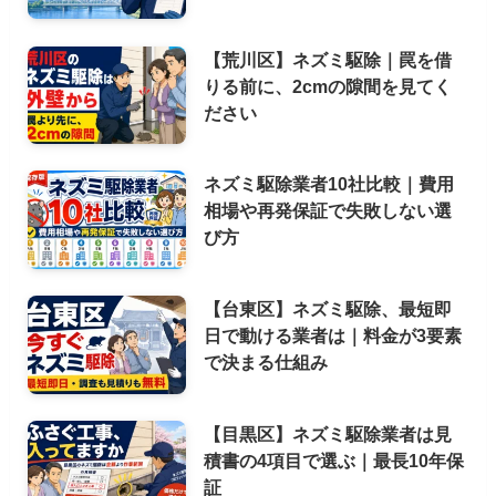
【荒川区】ネズミ駆除｜罠を借
りる前に、2cmの隙間を見てく
ださい
ネズミ駆除業者10社比較｜費用
相場や再発保証で失敗しない選
び方
【台東区】ネズミ駆除、最短即
日で動ける業者は｜料金が3要素
で決まる仕組み
【目黒区】ネズミ駆除業者は見
積書の4項目で選ぶ｜最長10年保
証