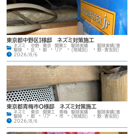
東京都中野区I様邸 ネズミ対策施工
ネズミ
中野
東京
関東エ
駆除実績
駆除実績(害
,
,
,
,
,
駆除
区
都
リア
(地域別)
獣・害虫別)
2026/8/6
東京都青梅市O様邸 ネズミ対策施工
ネズミ
東京
関東エ
青梅
駆除実績
駆除実績(害
,
,
,
,
,
駆除
都
リア
市
(地域別)
獣・害虫別)
2026/8/6