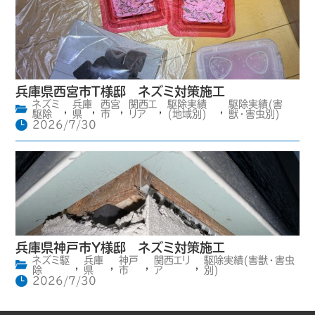
兵庫県西宮市T様邸 ネズミ対策施工
ネズミ
兵庫
西宮
関西エ
駆除実績
駆除実績(害
,
,
,
,
,
駆除
県
市
リア
(地域別)
獣・害虫別)
2026/7/30
兵庫県神戸市Y様邸 ネズミ対策施工
ネズミ駆
兵庫
神戸
関西エリ
駆除実績(害獣・害虫
,
,
,
,
除
県
市
ア
別)
2026/7/30