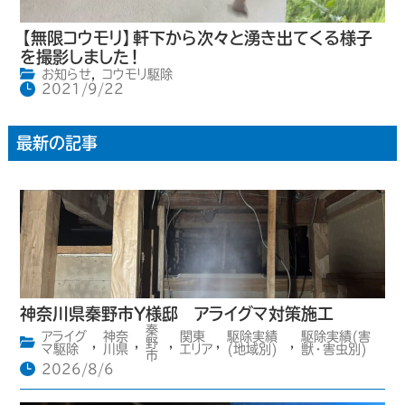
【無限コウモリ】軒下から次々と湧き出てくる様子
を撮影しました！
お知らせ
,
コウモリ駆除
2021/9/22
最新の記事
神奈川県秦野市Y様邸 アライグマ対策施工
秦
アライグ
神奈
関東
駆除実績
駆除実績(害
,
,
野
,
,
,
マ駆除
川県
エリア
(地域別)
獣・害虫別)
市
2026/8/6