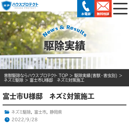
駆除実績
害獣駆除ならハウスプロテクト TOP
>
駆除実績(害獣・害虫別)
>
ネズミ駆除
>
富士市U様邸 ネズミ対策施工
富士市U様邸 ネズミ対策施工
ネズミ駆除
,
富士市
,
静岡県
2022/9/28