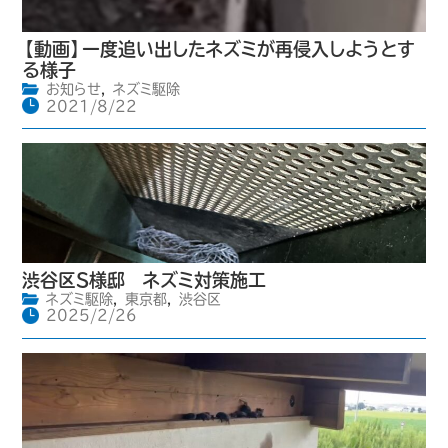
【動画】一度追い出したネズミが再侵入しようとす
る様子
お知らせ
,
ネズミ駆除
2021/8/22
渋谷区S様邸 ネズミ対策施工
ネズミ駆除
,
東京都
,
渋谷区
2025/2/26