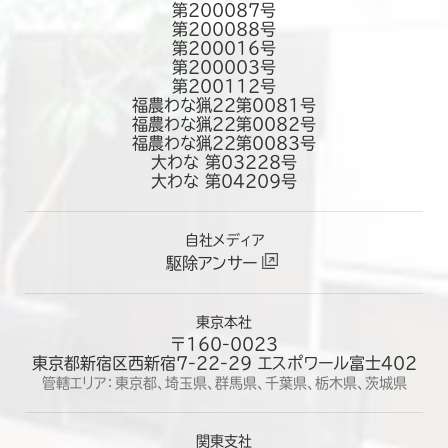
第200087号
第200088号
第200016号
第200003号
第200112号
福農わな猟22第0081号
福農わな猟22第0082号
福農わな猟22第0083号
大わな 第03228号
大わな 第04209号
自社メディア
駆除アンサー
東京本社
〒160-0023
東京都新宿区西新宿7-22-29 エスポワール富士402
管轄エリア：東京都、埼玉県、群馬県、千葉県、栃木県、茨城県
関東支社