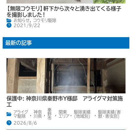
【無限コウモリ】軒下から次々と湧き出てくる様子
を撮影しました！
お知らせ
,
コウモリ駆除
2021/9/22
最新の記事
保護中: 神奈川県秦野市Y様邸 アライグマ対策施
工
秦
アライグ
神奈
関東
駆除実績
駆除実績(害
,
,
野
,
,
,
マ駆除
川県
エリア
(地域別)
獣・害虫別)
市
2026/8/6