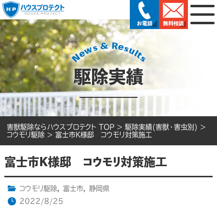
駆除実績
害獣駆除ならハウスプロテクト TOP
>
駆除実績(害獣・害虫別)
>
コウモリ駆除
>
富士市K様邸 コウモリ対策施工
富士市K様邸 コウモリ対策施工
コウモリ駆除
,
富士市
,
静岡県
2022/8/25