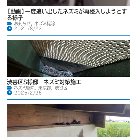
【動画】一度追い出したネズミが再侵入しようとす
る様子
お知らせ
,
ネズミ駆除
2021/8/22
渋谷区S様邸 ネズミ対策施工
ネズミ駆除
,
東京都
,
渋谷区
2025/2/26