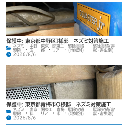
保護中: 東京都中野区I様邸 ネズミ対策施工
ネズミ
中野
東京
関東エ
駆除実績
駆除実績(害
,
,
,
,
,
駆除
区
都
リア
(地域別)
獣・害虫別)
2026/8/6
保護中: 東京都青梅市O様邸 ネズミ対策施工
ネズミ
東京
関東エ
青梅
駆除実績
駆除実績(害
,
,
,
,
,
駆除
都
リア
市
(地域別)
獣・害虫別)
2026/8/6