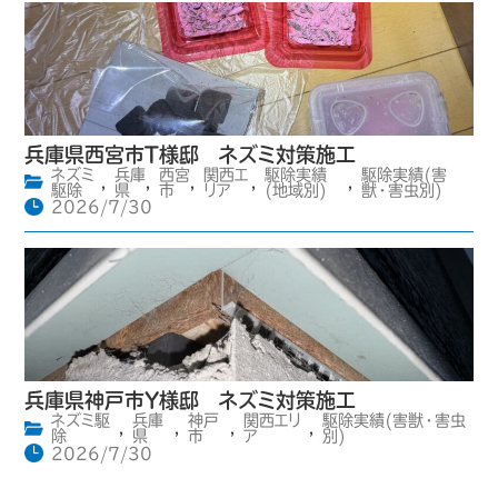
兵庫県西宮市T様邸 ネズミ対策施工
ネズミ
兵庫
西宮
関西エ
駆除実績
駆除実績(害
,
,
,
,
,
駆除
県
市
リア
(地域別)
獣・害虫別)
2026/7/30
兵庫県神戸市Y様邸 ネズミ対策施工
ネズミ駆
兵庫
神戸
関西エリ
駆除実績(害獣・害虫
,
,
,
,
除
県
市
ア
別)
2026/7/30