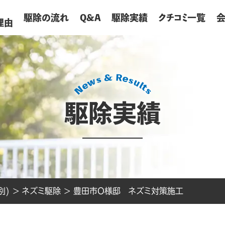
が
駆除の流れ
Q&A
駆除実績
クチコミ一覧
理由
駆除実績
別)
>
ネズミ駆除
>
豊田市O様邸 ネズミ対策施工