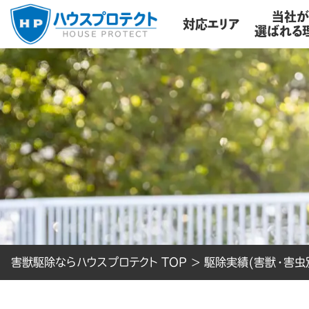
当社
対応エリア
選ばれる
害獣駆除ならハウスプロテクト TOP
>
駆除実績(害獣・害虫