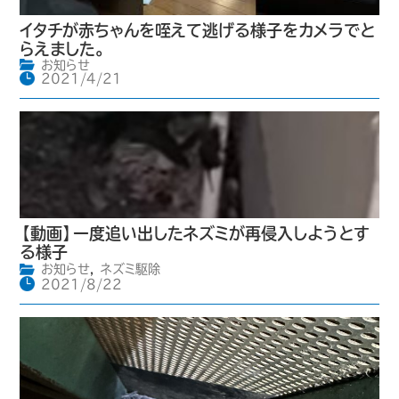
イタチが赤ちゃんを咥えて逃げる様子をカメラでと
らえました。
お知らせ
2021/4/21
【動画】一度追い出したネズミが再侵入しようとす
る様子
お知らせ
,
ネズミ駆除
2021/8/22