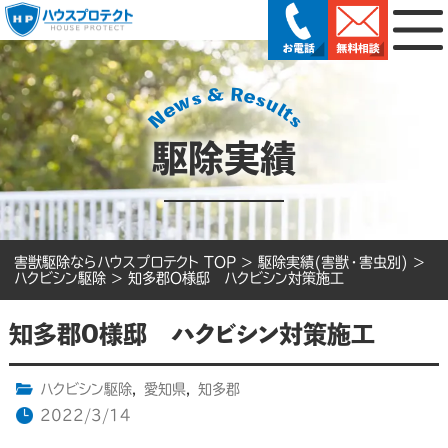
駆除実績
害獣駆除ならハウスプロテクト TOP
>
駆除実績(害獣・害虫別)
>
ハクビシン駆除
>
知多郡O様邸 ハクビシン対策施工
知多郡O様邸 ハクビシン対策施工
ハクビシン駆除
,
愛知県
,
知多郡
2022/3/14