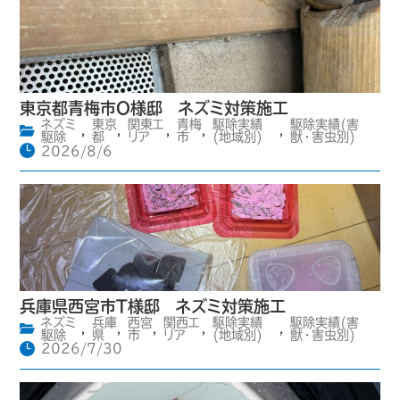
東京都青梅市O様邸 ネズミ対策施工
ネズミ
東京
関東エ
青梅
駆除実績
駆除実績(害
,
,
,
,
,
駆除
都
リア
市
(地域別)
獣・害虫別)
2026/8/6
兵庫県西宮市T様邸 ネズミ対策施工
ネズミ
兵庫
西宮
関西エ
駆除実績
駆除実績(害
,
,
,
,
,
駆除
県
市
リア
(地域別)
獣・害虫別)
2026/7/30