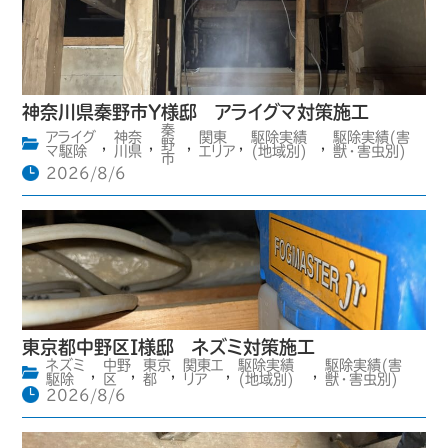
神奈川県秦野市Y様邸 アライグマ対策施工
秦
アライグ
神奈
関東
駆除実績
駆除実績(害
,
,
野
,
,
,
マ駆除
川県
エリア
(地域別)
獣・害虫別)
市
2026/8/6
東京都中野区I様邸 ネズミ対策施工
ネズミ
中野
東京
関東エ
駆除実績
駆除実績(害
,
,
,
,
,
駆除
区
都
リア
(地域別)
獣・害虫別)
2026/8/6