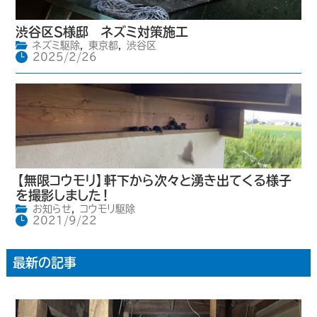
渋谷区S様邸 ネズミ対策施工
ネズミ駆除
,
東京都
,
渋谷区
2025/2/26
【無限コウモリ】軒下から次々と湧き出てくる様子
を撮影しました！
お知らせ
,
コウモリ駆除
2021/9/22
最新の記事