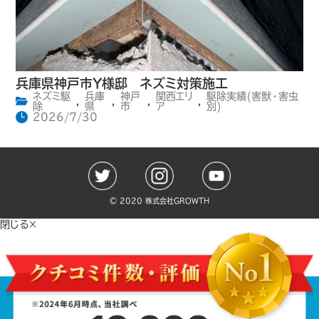
兵庫県神戸市Y様邸 ネズミ対策施工
ネズミ駆
兵庫
神戸
関西エリ
駆除実績(害獣・害虫
,
,
,
,
除
県
市
ア
別)
2026/7/30
©️ 2020 株式会社GROWTH
閉じる×