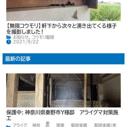
【無限コウモリ】軒下から次々と湧き出てくる様子
を撮影しました！
お知らせ
,
コウモリ駆除
2021/9/22
最新の記事
保護中: 神奈川県秦野市Y様邸 アライグマ対策施
工
秦
アライグ
神奈
関東
駆除実績
駆除実績(害