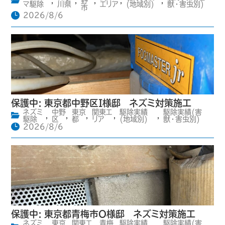
,
,
野
,
,
,
マ駆除
川県
エリア
(地域別)
獣・害虫別)
市
2026/8/6
保護中: 東京都中野区I様邸 ネズミ対策施工
ネズミ
中野
東京
関東エ
駆除実績
駆除実績(害
,
,
,
,
,
駆除
区
都
リア
(地域別)
獣・害虫別)
2026/8/6
保護中: 東京都青梅市O様邸 ネズミ対策施工
ネズミ
東京
関東エ
青梅
駆除実績
駆除実績(害