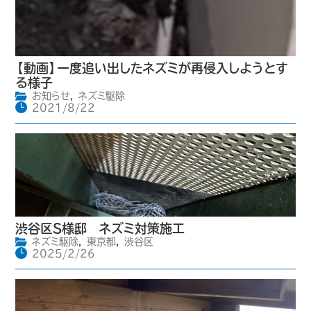
【動画】一度追い出したネズミが再侵入しようとす
る様子
お知らせ
,
ネズミ駆除
2021/8/22
渋谷区S様邸 ネズミ対策施工
ネズミ駆除
,
東京都
,
渋谷区
2025/2/26