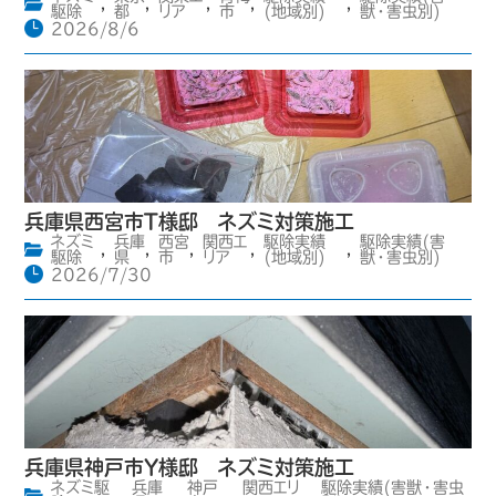
,
,
,
,
,
駆除
都
リア
市
(地域別)
獣・害虫別)
2026/8/6
兵庫県西宮市T様邸 ネズミ対策施工
ネズミ
兵庫
西宮
関西エ
駆除実績
駆除実績(害
,
,
,
,
,
駆除
県
市
リア
(地域別)
獣・害虫別)
2026/7/30
兵庫県神戸市Y様邸 ネズミ対策施工
ネズミ駆
兵庫
神戸
関西エリ
駆除実績(害獣・害虫
,
,
,
,