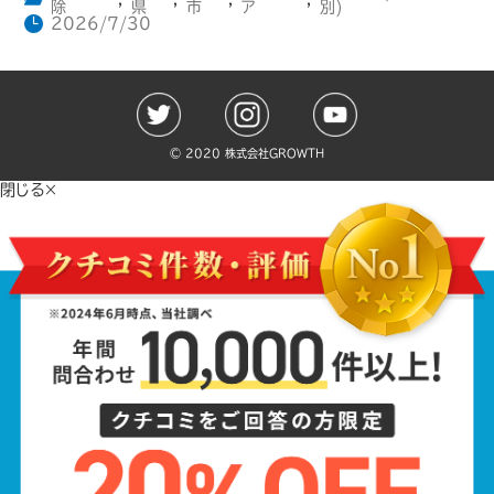
除
県
市
ア
別)
2026/7/30
©️ 2020 株式会社GROWTH
閉じる×