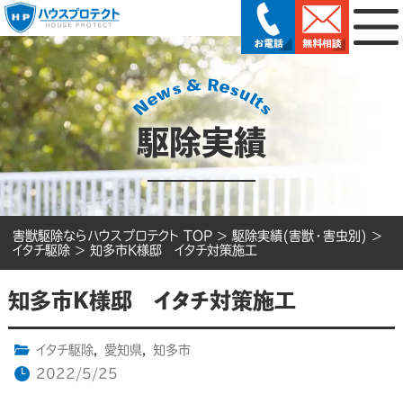
駆除実績
害獣駆除ならハウスプロテクト TOP
>
駆除実績(害獣・害虫別)
>
イタチ駆除
>
知多市K様邸 イタチ対策施工
知多市K様邸 イタチ対策施工
イタチ駆除
,
愛知県
,
知多市
2022/5/25