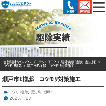
駆除実績
害獣駆除ならハウスプロテクト TOP
>
駆除実績(害獣・害虫別)
>
コウモリ駆除
>
瀬戸市E様邸 コウモリ対策施工
瀬戸市E様邸 コウモリ対策施工
コウモリ駆除
,
愛知県
,
瀬戸市
2025/1/28