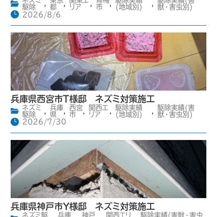
ネズミ
東京
関東エ
青梅
駆除実績
駆除実績(害
,
,
,
,
,
駆除
都
リア
市
(地域別)
獣・害虫別)
2026/8/6
兵庫県西宮市T様邸 ネズミ対策施工
ネズミ
兵庫
西宮
関西エ
駆除実績
駆除実績(害
,
,
,
,
,
駆除
県
市
リア
(地域別)
獣・害虫別)
2026/7/30
兵庫県神戸市Y様邸 ネズミ対策施工
ネズミ駆
兵庫
神戸
関西エリ
駆除実績(害獣・害虫