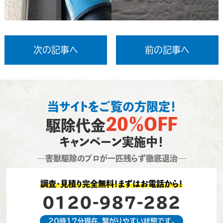
次の記事へ
前の記事へ
当サイトをご覧の方限定！
20％OFF
駆除代金
キャンペーン実施中！
―害獣駆除のプロが一匹残らず徹底退治―
調査・見積り完全無料！まずはお電話から！
0120-987-282
20時17分現在、繋がりやすい状態です。