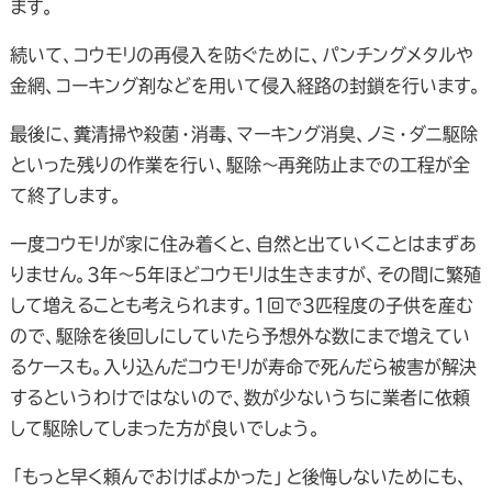
ます。
続いて、コウモリの再侵入を防ぐために、パンチングメタルや
金網、コーキング剤などを用いて侵入経路の封鎖を行います。
最後に、糞清掃や殺菌・消毒、マーキング消臭、ノミ・ダニ駆除
といった残りの作業を行い、駆除～再発防止までの工程が全
て終了します。
一度コウモリが家に住み着くと、自然と出ていくことはまずあ
りません。3年〜5年ほどコウモリは生きますが、その間に繁殖
して増えることも考えられます。1回で3匹程度の子供を産む
ので、駆除を後回しにしていたら予想外な数にまで増えてい
るケースも。入り込んだコウモリが寿命で死んだら被害が解決
するというわけではないので、数が少ないうちに業者に依頼
して駆除してしまった方が良いでしょう。
「もっと早く頼んでおけばよかった」と後悔しないためにも、