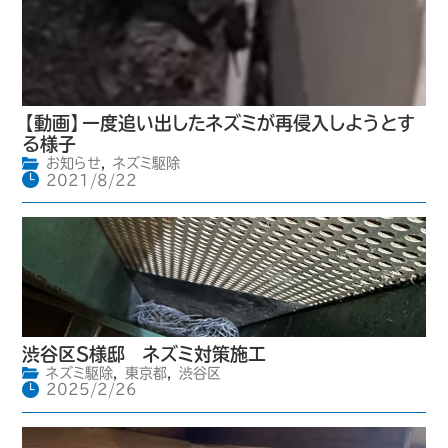
【動画】一度追い出したネズミが再侵入しようとす
る様子
お知らせ
,
ネズミ駆除
2021/8/22
渋谷区S様邸 ネズミ対策施工
ネズミ駆除
,
東京都
,
渋谷区
2025/2/26