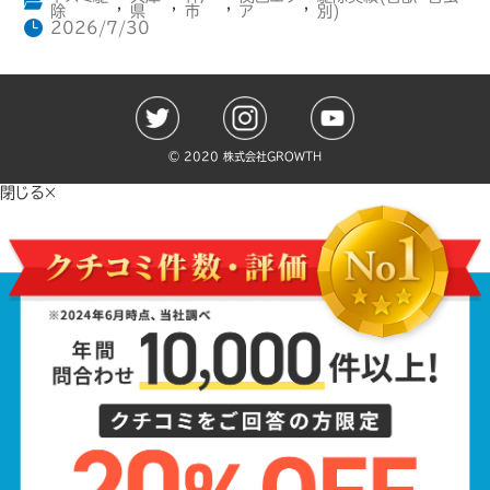
,
,
,
,
除
県
市
ア
別)
2026/7/30
©️ 2020 株式会社GROWTH
閉じる×