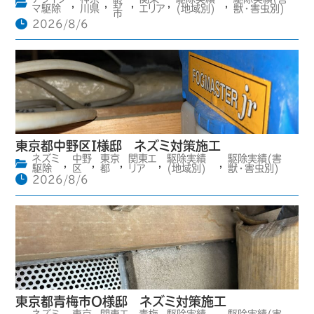
,
,
野
,
,
,
マ駆除
川県
エリア
(地域別)
獣・害虫別)
市
2026/8/6
東京都中野区I様邸 ネズミ対策施工
ネズミ
中野
東京
関東エ
駆除実績
駆除実績(害
,
,
,
,
,
駆除
区
都
リア
(地域別)
獣・害虫別)
2026/8/6
東京都青梅市O様邸 ネズミ対策施工