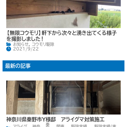
【無限コウモリ】軒下から次々と湧き出てくる様子
を撮影しました！
お知らせ
,
コウモリ駆除
2021/9/22
最新の記事
神奈川県秦野市Y様邸 アライグマ対策施工
秦
アライグ
神奈
関東
駆除実績
駆除実績(害