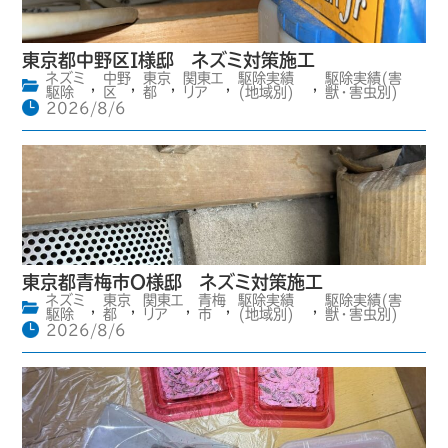
東京都中野区I様邸 ネズミ対策施工
ネズミ
中野
東京
関東エ
駆除実績
駆除実績(害
,
,
,
,
,
駆除
区
都
リア
(地域別)
獣・害虫別)
2026/8/6
東京都青梅市O様邸 ネズミ対策施工
ネズミ
東京
関東エ
青梅
駆除実績
駆除実績(害
,
,
,
,
,
駆除
都
リア
市
(地域別)
獣・害虫別)
2026/8/6