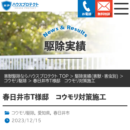
駆除実績
害獣駆除ならハウスプロテクト TOP
>
駆除実績(害獣・害虫別)
>
コウモリ駆除
>
春日井市T様邸 コウモリ対策施工
春日井市T様邸 コウモリ対策施工
コウモリ駆除
,
愛知県
,
春日井市
2023/12/15