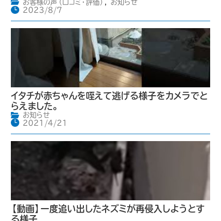
お客様の声（口コミ・評価）
,
お知らせ
2023/8/7
イタチが赤ちゃんを咥えて逃げる様子をカメラでと
らえました。
お知らせ
2021/4/21
【動画】一度追い出したネズミが再侵入しようとす
る様子