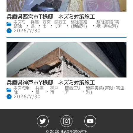
兵庫県西宮市T様邸 ネズミ対策施工
ネズミ
兵庫
西宮
関西エ
駆除実績
駆除実績(害
,
,
,
,
,
駆除
県
市
リア
(地域別)
獣・害虫別)
2026/7/30
兵庫県神戸市Y様邸 ネズミ対策施工
ネズミ駆
兵庫
神戸
関西エリ
駆除実績(害獣・害虫
,
,
,
,
除
県
市
ア
別)
2026/7/30
©️ 2020 株式会社GROWTH