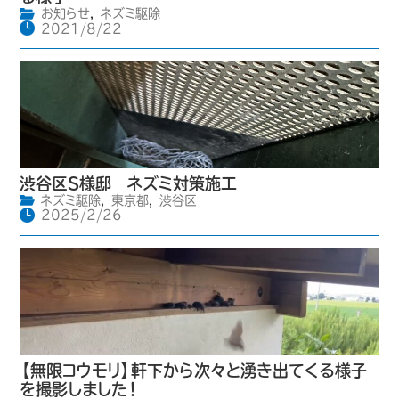
お知らせ
,
ネズミ駆除
2021/8/22
渋谷区S様邸 ネズミ対策施工
ネズミ駆除
,
東京都
,
渋谷区
2025/2/26
【無限コウモリ】軒下から次々と湧き出てくる様子
を撮影しました！