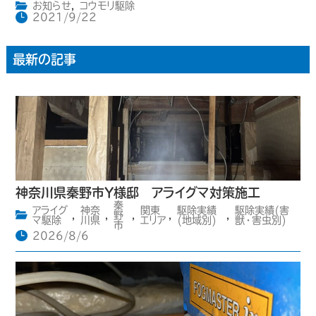
お知らせ
,
コウモリ駆除
2021/9/22
最新の記事
神奈川県秦野市Y様邸 アライグマ対策施工
秦
アライグ
神奈
関東
駆除実績
駆除実績(害
,
,
野
,
,
,
マ駆除
川県
エリア
(地域別)
獣・害虫別)
市
2026/8/6