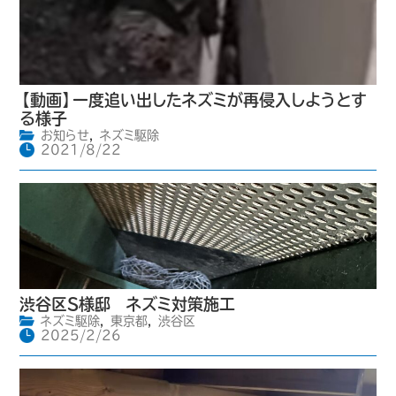
【動画】一度追い出したネズミが再侵入しようとす
る様子
お知らせ
,
ネズミ駆除
2021/8/22
渋谷区S様邸 ネズミ対策施工
ネズミ駆除
,
東京都
,
渋谷区
2025/2/26