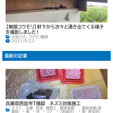
【無限コウモリ】軒下から次々と湧き出てくる様子
を撮影しました！
お知らせ
,
コウモリ駆除
2021/9/22
最新の記事
兵庫県西宮市T様邸 ネズミ対策施工
ネズミ
兵庫
西宮
関西エ
駆除実績
駆除実績(害
,
,
,
,
,
駆除
県
市
リア
(地域別)
獣・害虫別)