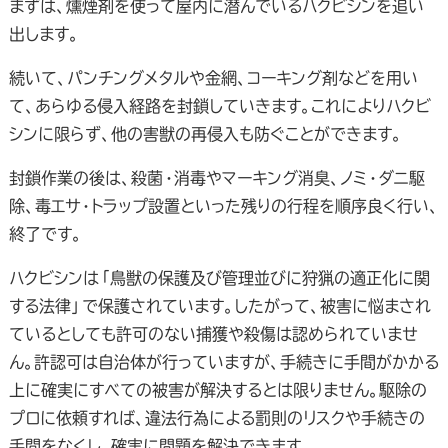
まずは、燻煙剤を使って屋内に潜んでいるハクビシンを追い
出します。
続いて、パンチングメタルや金網、コーキング剤などを用い
て、あらゆる侵入経路を封鎖していきます。これによりハクビ
シンに限らず、他の害獣の再侵入も防ぐことができます。
封鎖作業の後は、殺菌・消毒やマーキング消臭、ノミ・ダニ駆
除、毒エサ・トラップ設置といった残りの行程を順序良く行い、
終了です。
ハクビシンは「鳥獣の保護及び管理並びに狩猟の適正化に関
する法律」で保護されています。したがって、被害に悩まされ
ているとしても許可のない捕獲や殺傷は認められていませ
ん。許認可は自治体が行っていますが、手続きに手間がかかる
上に確実にすべての被害が解決するとは限りません。駆除の
プロに依頼すれば、違法行為による罰則のリスクや手続きの
手間をなくし、確実に問題を解決できます。