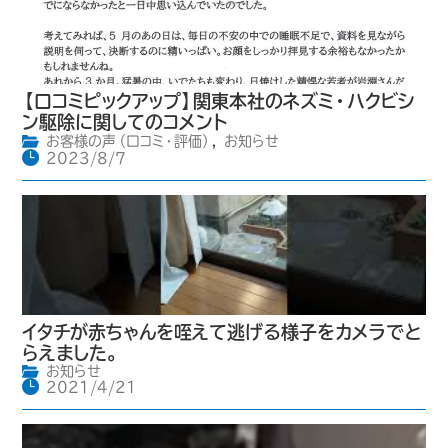
【口コミピックアップ】関東本社のネズミ・ハクビシ
ン駆除に関してのコメント
お客様の声（口コミ・評価）
,
お知らせ
2023/8/7
イタチが赤ちゃんを咥えて逃げる様子をカメラでと
らえました。
お知らせ
2021/4/21