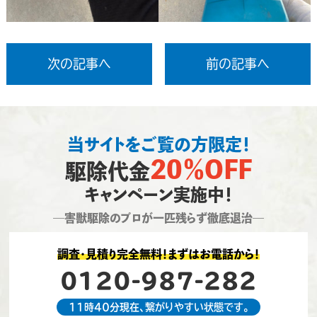
次の記事へ
前の記事へ
当サイトをご覧の方限定！
20％OFF
駆除代金
キャンペーン実施中！
―害獣駆除のプロが一匹残らず徹底退治―
調査・見積り完全無料！まずはお電話から！
0120-987-282
11時40分現在、繋がりやすい状態です。