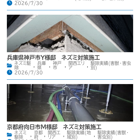
2026/7/30
兵庫県神戸市Y様邸 ネズミ対策施工
ネズミ駆
兵庫
神戸
関西エリ
駆除実績(害獣・害虫
,
,
,
,
除
県
市
ア
別)
2026/7/30
京都府向日市M様邸 ネズミ対策施工
ネズミ
京都
関西エ
駆除実績(地
駆除実績(害獣・
,
,
,
,
駆除
府
リア
域別)
害虫別)