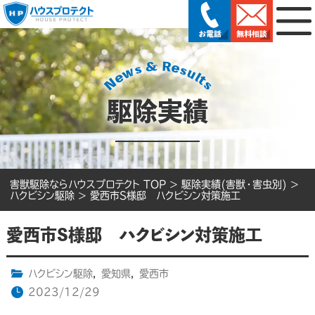
駆除実績
害獣駆除ならハウスプロテクト TOP
>
駆除実績(害獣・害虫別)
>
ハクビシン駆除
>
愛西市S様邸 ハクビシン対策施工
愛西市S様邸 ハクビシン対策施工
ハクビシン駆除
,
愛知県
,
愛西市
2023/12/29