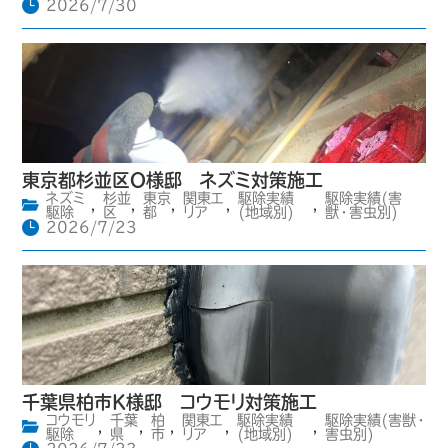
2026/7/30
東京都杉並区O様邸 ネズミ対策施工
ネズミ
杉並
東京
関東エ
駆除実績
駆除実績(害
,
,
,
,
,
駆除
区
都
リア
(地域別)
獣・害虫別)
2026/7/23
千葉県柏市K様邸 コウモリ対策施工
コウモリ
千葉
柏
関東エ
駆除実績
駆除実績(害獣・
,
,
,
,
,
駆除
県
市
リア
(地域別)
害虫別)