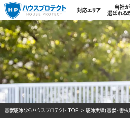
当社
対応エリア
選ばれる
害獣駆除ならハウスプロテクト TOP
>
駆除実績(害獣・害虫