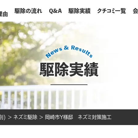
が
駆除の流れ
Q&A
駆除実績
クチコミ一覧
理由
駆除実績
別)
>
ネズミ駆除
>
岡崎市Y様邸 ネズミ対策施工