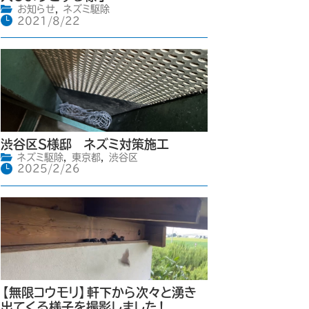
お知らせ
,
ネズミ駆除
2021/8/22
渋谷区S様邸 ネズミ対策施工
ネズミ駆除
,
東京都
,
渋谷区
2025/2/26
【無限コウモリ】軒下から次々と湧き
出てくる様子を撮影しました！