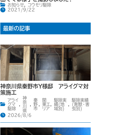
お知らせ
,
コウモリ駆除
2021/9/22
最新の記事
神奈川県秦野市Y様邸 アライグマ対
策施工
神
アライ
秦
関
駆除実
駆除実績
奈
グマ
,
,
野
,
東エ
,
績(地
,
(害獣・害
川
駆除
市
リア
域別)
虫別)
県
2026/8/6