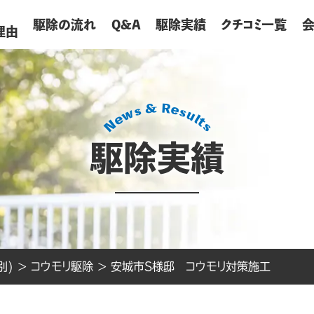
が
駆除の流れ
Q&A
駆除実績
クチコミ一覧
理由
駆除実績
別)
>
コウモリ駆除
>
安城市S様邸 コウモリ対策施工