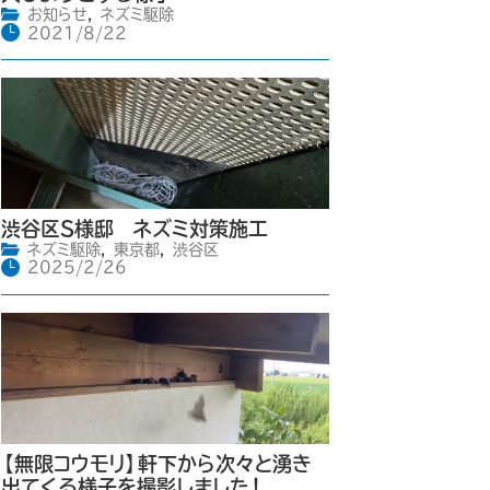
お知らせ
,
ネズミ駆除
2021/8/22
渋谷区S様邸 ネズミ対策施工
ネズミ駆除
,
東京都
,
渋谷区
2025/2/26
【無限コウモリ】軒下から次々と湧き
出てくる様子を撮影しました！