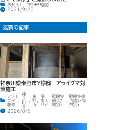
お知らせ
,
コウモリ駆除
2021/9/22
最新の記事
神奈川県秦野市Y様邸 アライグマ対
策施工
神
アライ
秦
関
駆除実
駆除実績
奈
グマ
,
,
野
,
東エ
,
績(地
,
(害獣・害
川
駆除
市
リア
域別)
虫別)
県
2026/8/6