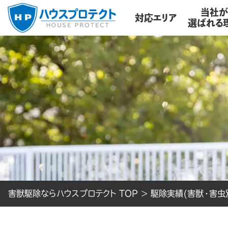
当社
対応エリア
選ばれる
害獣駆除ならハウスプロテクト TOP
>
駆除実績(害獣・害虫