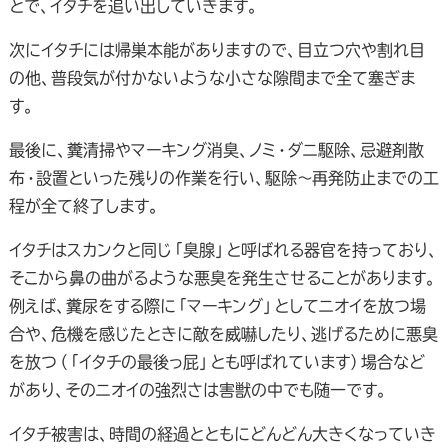
とで、イタチを追い出していきます。
次にイタチには帰巣本能がありますので、目立つ穴や割れ目
の他、普段気が付かないような小さな隙間まで全て塞ぎま
す。
最後に、糞清掃やマーキング消臭、ノミ・ダニ駆除、忌避剤散
布・設置といった残りの作業を行い、駆除～再発防止までの工
程が全て終了します。
イタチはスカンクと同じ「臭腺」と呼ばれる器官を持っており、
そこから鼻の曲がるような悪臭を発生させることがあります。
例えば、糞尿をする際に「マーキング」としてニオイを放つ場
合や、危機を感じたときに敵を威嚇したり、逃げるために悪臭
を放つ（「イタチの最後っ屁」とも呼ばれています）場合など
があり、そのニオイの強烈さは害獣の中でも随一です。
イタチ被害は、時間の経過とともにどんどん大きくなっていき