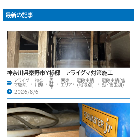
最新の記事
神奈川県秦野市Y様邸 アライグマ対策施工
秦
アライグ
神奈
関東
駆除実績
駆除実績(害
,
,
野
,
,
,
マ駆除
川県
エリア
(地域別)
獣・害虫別)
市
2026/8/6