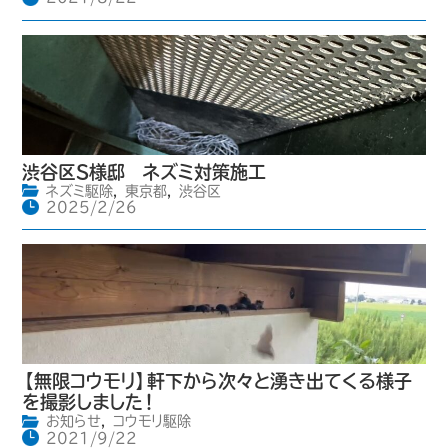
渋谷区S様邸 ネズミ対策施工
ネズミ駆除
,
東京都
,
渋谷区
2025/2/26
【無限コウモリ】軒下から次々と湧き出てくる様子
を撮影しました！
お知らせ
,
コウモリ駆除
2021/9/22