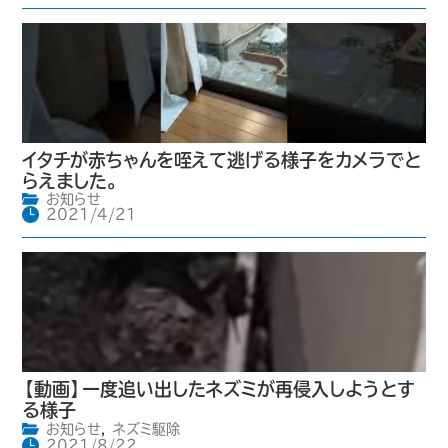
イタチが赤ちゃんを咥えて逃げる様子をカメラでと
らえました。
お知らせ
2021/4/21
【動画】一度追い出したネズミが再侵入しようとす
る様子
お知らせ
,
ネズミ駆除
2021/8/22