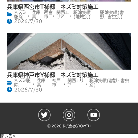
兵庫県西宮市T様邸 ネズミ対策施工
ネズミ
兵庫
西宮
関西エ
駆除実績
駆除実績(害
,
,
,
,
,
駆除
県
市
リア
(地域別)
獣・害虫別)
2026/7/30
兵庫県神戸市Y様邸 ネズミ対策施工
ネズミ駆
兵庫
神戸
関西エリ
駆除実績(害獣・害虫
,
,
,
,
除
県
市
ア
別)
2026/7/30
©️ 2020 株式会社GROWTH
閉じる×