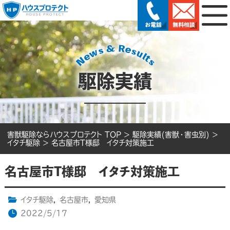
駆除実績
害獣駆除ならハウスプロテクト TOP
>
駆除実績(害獣・害虫別)
>
イタチ駆除
>
名古屋市T様邸 イタチ対策施工
名古屋市T様邸 イタチ対策施工
イタチ駆除
,
名古屋市
,
愛知県
2022/5/17