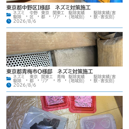
東京都中野区I様邸 ネズミ対策施工
ネズミ
中野
東京
関東エ
駆除実績
駆除実績(害
,
,
,
,
,
駆除
区
都
リア
(地域別)
獣・害虫別)
2026/8/6
東京都青梅市O様邸 ネズミ対策施工
ネズミ
東京
関東エ
青梅
駆除実績
駆除実績(害
,
,
,
,
,
駆除
都
リア
市
(地域別)
獣・害虫別)
2026/8/6