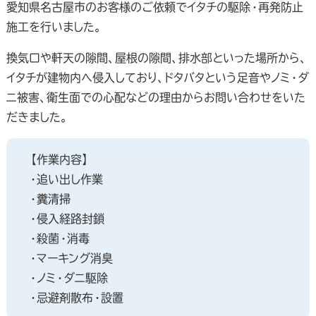
愛知県名古屋市のお客様のご依頼でイタチの駆除・再発防止
施工を行いました。
換気口や軒天の隙間、屋根の隙間、排水部といった場所から、
イタチが建物内へ侵入しており、ドタバタという足音やノミ・ダ
ニ被害、衛生面での心配などの理由からお問い合わせをいた
だきました。
【作業内容】
・追い出し作業
・糞清掃
・侵入経路封鎖
・殺菌・消毒
・マーキング消臭
・ノミ・ダニ駆除
・忌避剤散布・設置