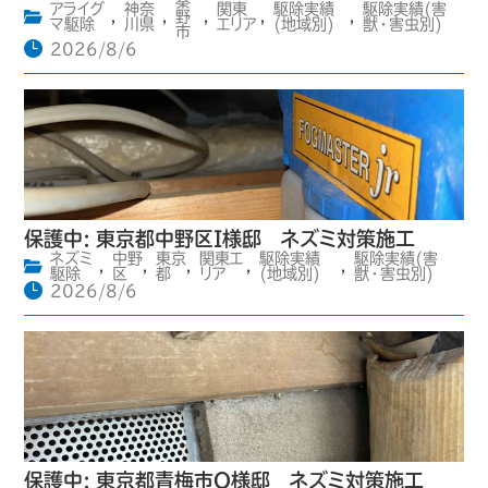
秦
アライグ
神奈
関東
駆除実績
駆除実績(害
,
,
野
,
,
,
マ駆除
川県
エリア
(地域別)
獣・害虫別)
市
2026/8/6
保護中: 東京都中野区I様邸 ネズミ対策施工
ネズミ
中野
東京
関東エ
駆除実績
駆除実績(害
,
,
,
,
,
駆除
区
都
リア
(地域別)
獣・害虫別)
2026/8/6
保護中: 東京都青梅市O様邸 ネズミ対策施工