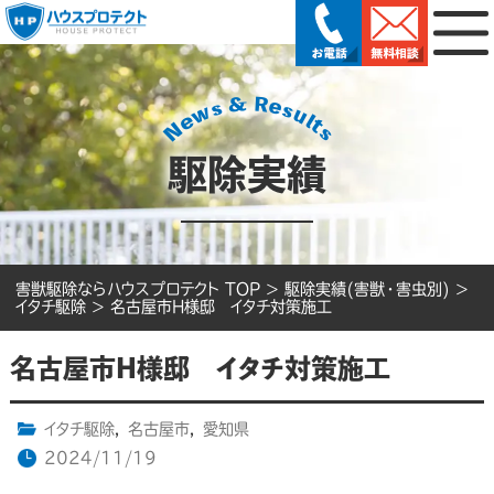
駆除実績
害獣駆除ならハウスプロテクト TOP
>
駆除実績(害獣・害虫別)
>
イタチ駆除
>
名古屋市H様邸 イタチ対策施工
名古屋市H様邸 イタチ対策施工
イタチ駆除
,
名古屋市
,
愛知県
2024/11/19