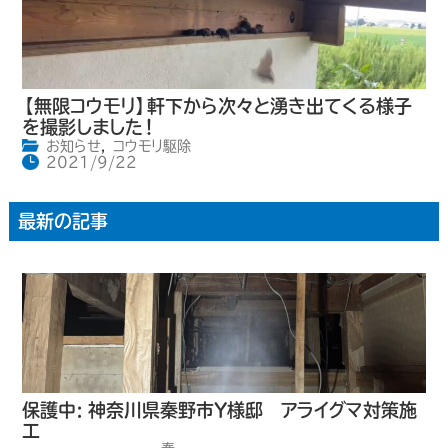
【無限コウモリ】軒下から次々と湧き出てくる様子
を撮影しました！
お知らせ
,
コウモリ駆除
2021/9/22
最新の記事
保護中: 神奈川県秦野市Y様邸 アライグマ対策施
工