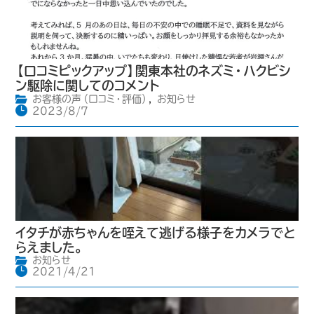
【口コミピックアップ】関東本社のネズミ・ハクビシ
ン駆除に関してのコメント
お客様の声（口コミ・評価）
,
お知らせ
2023/8/7
イタチが赤ちゃんを咥えて逃げる様子をカメラでと
らえました。
お知らせ
2021/4/21