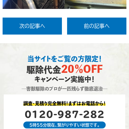
次の記事へ
前の記事へ
当サイトをご覧の方限定！
20％OFF
駆除代金
キャンペーン実施中！
―害獣駆除のプロが一匹残らず徹底退治―
調査・見積り完全無料！まずはお電話から！
0120-987-282
5時55分現在、繋がりやすい状態です。