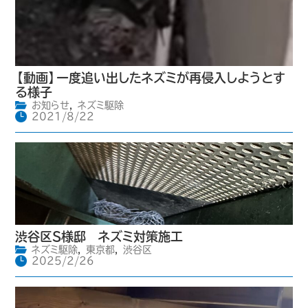
【動画】一度追い出したネズミが再侵入しようとす
る様子
お知らせ
,
ネズミ駆除
2021/8/22
渋谷区S様邸 ネズミ対策施工
ネズミ駆除
,
東京都
,
渋谷区
2025/2/26