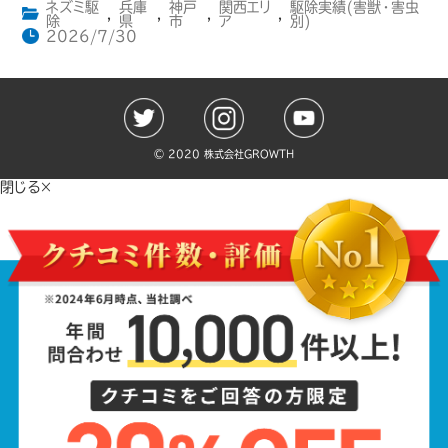
ネズミ駆
兵庫
神戸
関西エリ
駆除実績(害獣・害虫
,
,
,
,
除
県
市
ア
別)
2026/7/30
©️ 2020 株式会社GROWTH
閉じる×