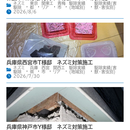
ネズミ
東京
関東エ
青梅
駆除実績
駆除実績(害
,
,
,
,
,
駆除
都
リア
市
(地域別)
獣・害虫別)
2026/8/6
兵庫県西宮市T様邸 ネズミ対策施工
ネズミ
兵庫
西宮
関西エ
駆除実績
駆除実績(害
,
,
,
,
,
駆除
県
市
リア
(地域別)
獣・害虫別)
2026/7/30
兵庫県神戸市Y様邸 ネズミ対策施工