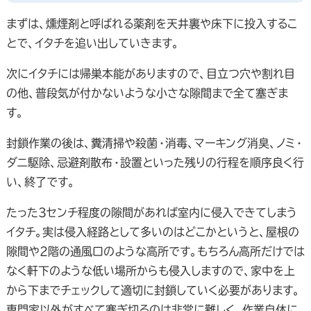
まずは、燻煙剤と呼ばれる薬剤を天井裏や床下に投入するこ
とで、イタチを追い出していきます。
次にイタチには帰巣本能がありますので、目立つ穴や割れ目
の他、普段気が付かないような小さな隙間まで全て塞ぎま
す。
封鎖作業の後は、糞清掃や殺菌・消毒、マーキング消臭、ノミ・
ダニ駆除、忌避剤散布・設置といった残りの行程を順序良く行
い、終了です。
たった3センチ程度の隙間があれば室内に侵入できてしまう
イタチ。実は侵入経路として多いのはどこかというと、屋根の
隙間や2階の通風口のような高所です。もちろん高所だけでは
なく軒下のような低い場所からも侵入しますので、家中を上
から下までチェックして適切に封鎖していく必要があります。
専門家以外がすべて塞ぎ切るのは非常に難しく、作業自体に