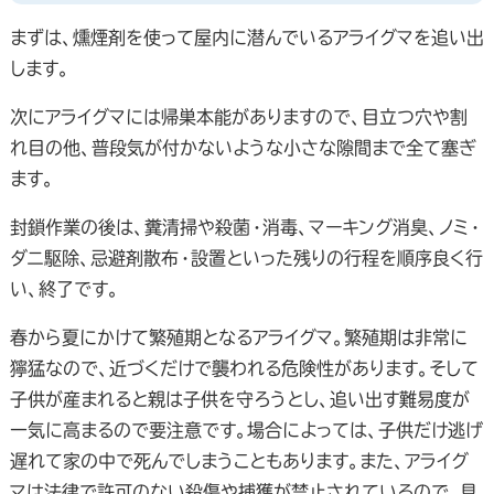
まずは、燻煙剤を使って屋内に潜んでいるアライグマを追い出
します。
次にアライグマには帰巣本能がありますので、目立つ穴や割
れ目の他、普段気が付かないような小さな隙間まで全て塞ぎ
ます。
封鎖作業の後は、糞清掃や殺菌・消毒、マーキング消臭、ノミ・
ダニ駆除、忌避剤散布・設置といった残りの行程を順序良く行
い、終了です。
春から夏にかけて繁殖期となるアライグマ。繁殖期は非常に
獰猛なので、近づくだけで襲われる危険性があります。そして
子供が産まれると親は子供を守ろうとし、追い出す難易度が
一気に高まるので要注意です。場合によっては、子供だけ逃げ
遅れて家の中で死んでしまうこともあります。また、アライグ
マは法律で許可のない殺傷や捕獲が禁止されているので、見