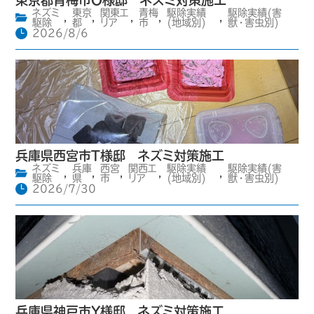
東京都青梅市O様邸 ネズミ対策施工
ネズミ
東京
関東エ
青梅
駆除実績
駆除実績(害
,
,
,
,
,
駆除
都
リア
市
(地域別)
獣・害虫別)
2026/8/6
兵庫県西宮市T様邸 ネズミ対策施工
ネズミ
兵庫
西宮
関西エ
駆除実績
駆除実績(害
,
,
,
,
,
駆除
県
市
リア
(地域別)
獣・害虫別)
2026/7/30
兵庫県神戸市Y様邸 ネズミ対策施工