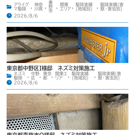
秦
アライグ
神奈
関東
駆除実績
駆除実績(害
,
,
野
,
,
,
マ駆除
川県
エリア
(地域別)
獣・害虫別)
市
2026/8/6
東京都中野区I様邸 ネズミ対策施工
ネズミ
中野
東京
関東エ
駆除実績
駆除実績(害
,
,
,
,
,
駆除
区
都
リア
(地域別)
獣・害虫別)
2026/8/6