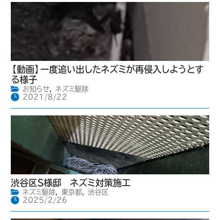
【動画】一度追い出したネズミが再侵入しようとす
る様子
お知らせ
,
ネズミ駆除
2021/8/22
渋谷区S様邸 ネズミ対策施工
ネズミ駆除
,
東京都
,
渋谷区
2025/2/26