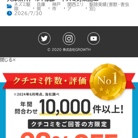
ネズミ駆
兵庫
神戸
関西エリ
駆除実績(害獣・害虫
,
,
,
,
除
県
市
ア
別)
2026/7/30
©️ 2020 株式会社GROWTH
閉じる×