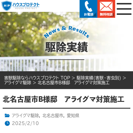
駆除実績
害獣駆除ならハウスプロテクト TOP
>
駆除実績(害獣・害虫別)
>
アライグマ駆除
>
北名古屋市B様邸 アライグマ対策施工
北名古屋市B様邸 アライグマ対策施工
アライグマ駆除
,
北名古屋市
,
愛知県
2025/2/10