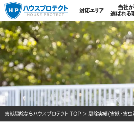
当社
対応エリア
選ばれる
害獣駆除ならハウスプロテクト TOP
>
駆除実績(害獣・害虫