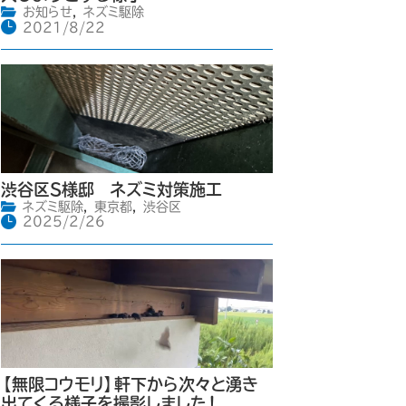
お知らせ
,
ネズミ駆除
2021/8/22
渋谷区S様邸 ネズミ対策施工
ネズミ駆除
,
東京都
,
渋谷区
2025/2/26
【無限コウモリ】軒下から次々と湧き
出てくる様子を撮影しました！