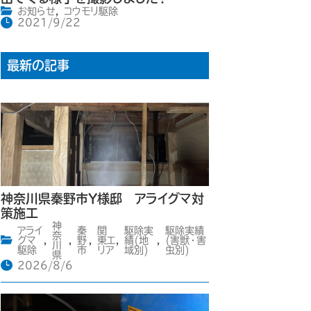
お知らせ
,
コウモリ駆除
2021/9/22
最新の記事
神奈川県秦野市Y様邸 アライグマ対
策施工
神
アライ
秦
関
駆除実
駆除実績
奈
グマ
,
,
野
,
東エ
,
績(地
,
(害獣・害
川
駆除
市
リア
域別)
虫別)
県
2026/8/6