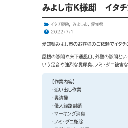
みよし市K様邸 イタ
イタチ駆除
,
みよし市
,
愛知県
2022/7/1
愛知県みよし市のお客様のご依頼でイタチ
屋根の隙間や床下通風口、外壁の隙間とい
いう足音や強烈な糞尿臭、ノミ・ダニ被害
【作業内容】
・追い出し作業
・糞清掃
・侵入経路封鎖
・マーキング消臭
・ノミ・ダニ駆除