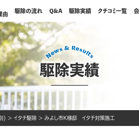
が
駆除の流れ
Q&A
駆除実績
クチコミ一覧
理由
駆除実績
別)
>
イタチ駆除
>
みよし市K様邸 イタチ対策施工