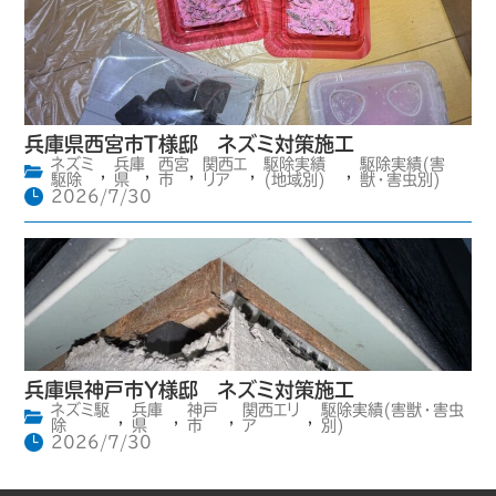
兵庫県西宮市T様邸 ネズミ対策施工
ネズミ
兵庫
西宮
関西エ
駆除実績
駆除実績(害
,
,
,
,
,
駆除
県
市
リア
(地域別)
獣・害虫別)
2026/7/30
兵庫県神戸市Y様邸 ネズミ対策施工
ネズミ駆
兵庫
神戸
関西エリ
駆除実績(害獣・害虫
,
,
,
,
除
県
市
ア
別)
2026/7/30