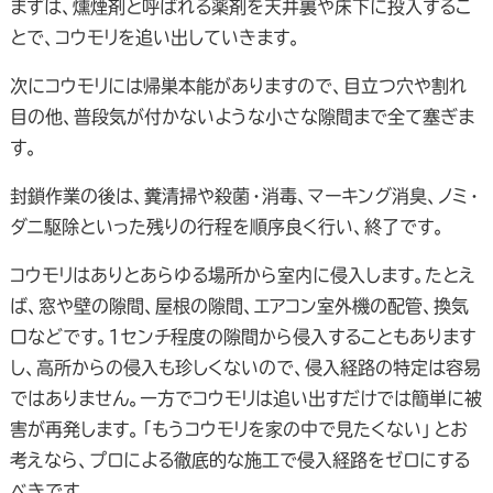
まずは、燻煙剤と呼ばれる薬剤を天井裏や床下に投入するこ
とで、コウモリを追い出していきます。
次にコウモリには帰巣本能がありますので、目立つ穴や割れ
目の他、普段気が付かないような小さな隙間まで全て塞ぎま
す。
封鎖作業の後は、糞清掃や殺菌・消毒、マーキング消臭、ノミ・
ダニ駆除といった残りの行程を順序良く行い、終了です。
コウモリはありとあらゆる場所から室内に侵入します。たとえ
ば、窓や壁の隙間、屋根の隙間、エアコン室外機の配管、換気
口などです。1センチ程度の隙間から侵入することもあります
し、高所からの侵入も珍しくないので、侵入経路の特定は容易
ではありません。一方でコウモリは追い出すだけでは簡単に被
害が再発します。「もうコウモリを家の中で見たくない」とお
考えなら、プロによる徹底的な施工で侵入経路をゼロにする
べきです。