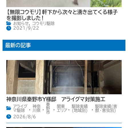
【無限コウモリ】軒下から次々と湧き出てくる様子
を撮影しました！
お知らせ
,
コウモリ駆除
2021/9/22
最新の記事
神奈川県秦野市Y様邸 アライグマ対策施工
秦
アライグ
神奈
関東
駆除実績
駆除実績(害
,
,
野
,
,
,
マ駆除
川県
エリア
(地域別)
獣・害虫別)
市
2026/8/6