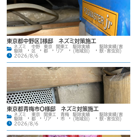
東京都中野区I様邸 ネズミ対策施工
ネズミ
中野
東京
関東エ
駆除実績
駆除実績(害
,
,
,
,
,
駆除
区
都
リア
(地域別)
獣・害虫別)
2026/8/6
東京都青梅市O様邸 ネズミ対策施工
ネズミ
東京
関東エ
青梅
駆除実績
駆除実績(害
,
,
,
,
,
駆除
都
リア
市
(地域別)
獣・害虫別)
2026/8/6