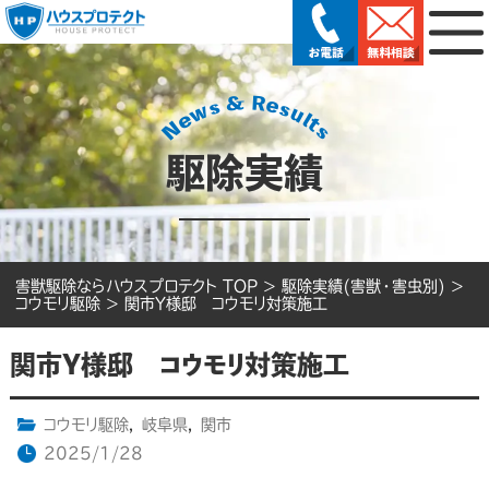
駆除実績
害獣駆除ならハウスプロテクト TOP
>
駆除実績(害獣・害虫別)
>
コウモリ駆除
>
関市Y様邸 コウモリ対策施工
関市Y様邸 コウモリ対策施工
コウモリ駆除
,
岐阜県
,
関市
2025/1/28