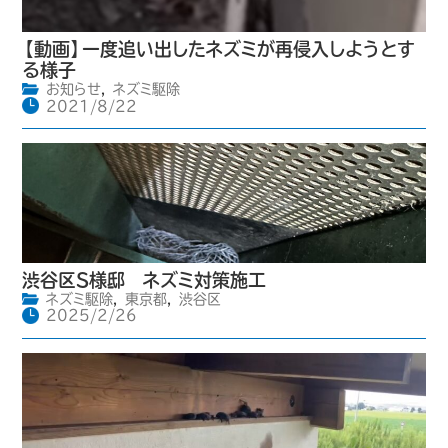
【動画】一度追い出したネズミが再侵入しようとす
る様子
お知らせ
,
ネズミ駆除
2021/8/22
渋谷区S様邸 ネズミ対策施工
ネズミ駆除
,
東京都
,
渋谷区
2025/2/26