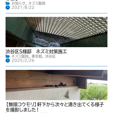
お知らせ
,
ネズミ駆除
2021/8/22
渋谷区S様邸 ネズミ対策施工
ネズミ駆除
,
東京都
,
渋谷区
2025/2/26
【無限コウモリ】軒下から次々と湧き出てくる様子
を撮影しました！