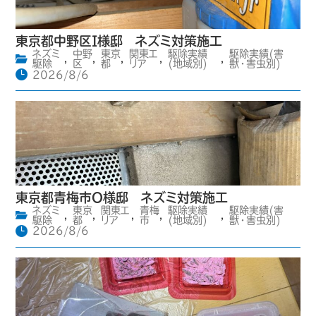
東京都中野区I様邸 ネズミ対策施工
ネズミ
中野
東京
関東エ
駆除実績
駆除実績(害
,
,
,
,
,
駆除
区
都
リア
(地域別)
獣・害虫別)
2026/8/6
東京都青梅市O様邸 ネズミ対策施工
ネズミ
東京
関東エ
青梅
駆除実績
駆除実績(害
,
,
,
,
,
駆除
都
リア
市
(地域別)
獣・害虫別)
2026/8/6