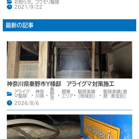
お知らせ
,
コウモリ駆除
2021/9/22
最新の記事
神奈川県秦野市Y様邸 アライグマ対策施工
秦
アライグ
神奈
関東
駆除実績
駆除実績(害
,
,
野
,
,
,
マ駆除
川県
エリア
(地域別)
獣・害虫別)
市
2026/8/6