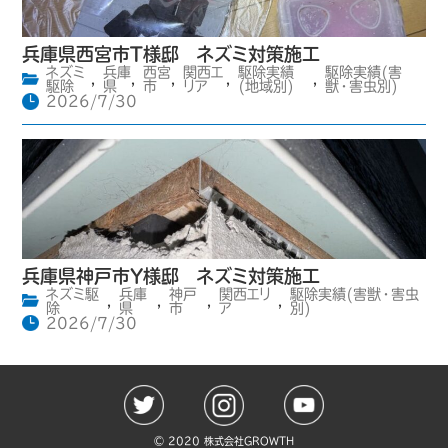
兵庫県西宮市T様邸 ネズミ対策施工
ネズミ
兵庫
西宮
関西エ
駆除実績
駆除実績(害
,
,
,
,
,
駆除
県
市
リア
(地域別)
獣・害虫別)
2026/7/30
兵庫県神戸市Y様邸 ネズミ対策施工
ネズミ駆
兵庫
神戸
関西エリ
駆除実績(害獣・害虫
,
,
,
,
除
県
市
ア
別)
2026/7/30
©️ 2020 株式会社GROWTH