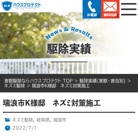
駆除実績
害獣駆除ならハウスプロテクト TOP
>
駆除実績(害獣・害虫別)
>
ネズミ駆除
>
瑞浪市K様邸 ネズミ対策施工
瑞浪市K様邸 ネズミ対策施工
ネズミ駆除
,
岐阜県
,
瑞浪市
2022/7/1