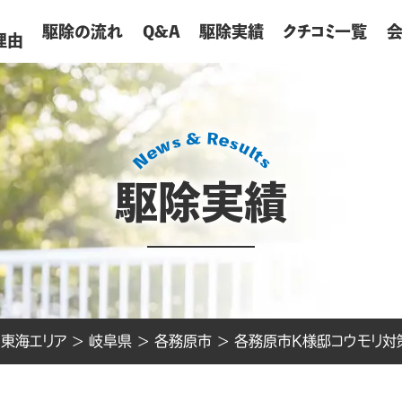
が
駆除の流れ
Q&A
駆除実績
クチコミ一覧
理由
駆除実績
>
東海エリア
>
岐阜県
>
各務原市
>
各務原市K様邸コウモリ対