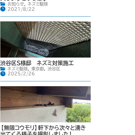
お知らせ
,
ネズミ駆除
2021/8/22
渋谷区S様邸 ネズミ対策施工
ネズミ駆除
,
東京都
,
渋谷区
2025/2/26
【無限コウモリ】軒下から次々と湧き
出てくる様子を撮影しました！