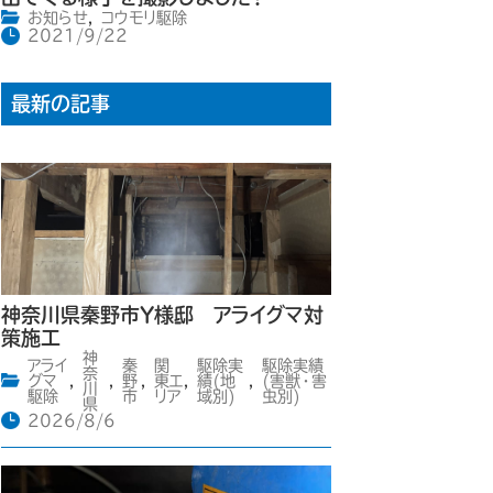
お知らせ
,
コウモリ駆除
2021/9/22
最新の記事
神奈川県秦野市Y様邸 アライグマ対
策施工
神
アライ
秦
関
駆除実
駆除実績
奈
グマ
,
,
野
,
東エ
,
績(地
,
(害獣・害
川
駆除
市
リア
域別)
虫別)
県
2026/8/6