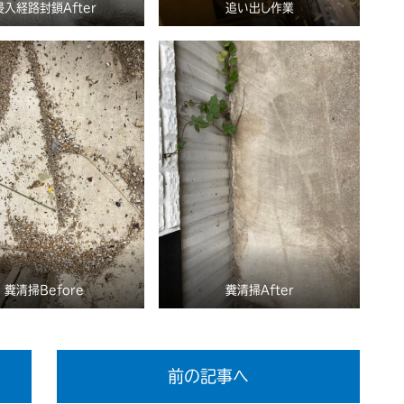
侵入経路封鎖After
追い出し作業
糞清掃Before
糞清掃After
前の記事へ