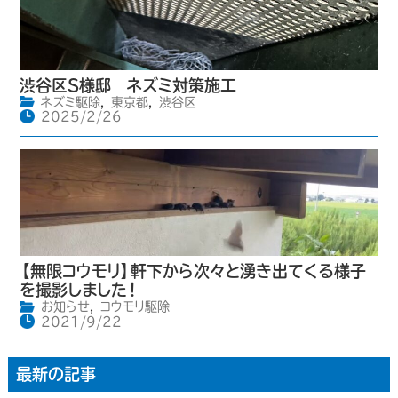
渋谷区S様邸 ネズミ対策施工
ネズミ駆除
,
東京都
,
渋谷区
2025/2/26
【無限コウモリ】軒下から次々と湧き出てくる様子
を撮影しました！
お知らせ
,
コウモリ駆除
2021/9/22
最新の記事