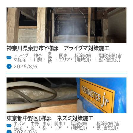
神奈川県秦野市Y様邸 アライグマ対策施工
秦
アライグ
神奈
関東
駆除実績
駆除実績(害
,
,
野
,
,
,
マ駆除
川県
エリア
(地域別)
獣・害虫別)
市
2026/8/6
東京都中野区I様邸 ネズミ対策施工
ネズミ
中野
東京
関東エ
駆除実績
駆除実績(害
,
,
,
,
,
駆除
区
都
リア
(地域別)
獣・害虫別)
2026/8/6