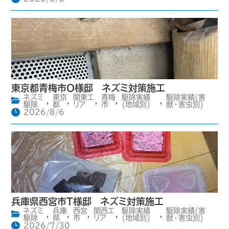
東京都青梅市O様邸 ネズミ対策施工
ネズミ
東京
関東エ
青梅
駆除実績
駆除実績(害
,
,
,
,
,
駆除
都
リア
市
(地域別)
獣・害虫別)
2026/8/6
兵庫県西宮市T様邸 ネズミ対策施工
ネズミ
兵庫
西宮
関西エ
駆除実績
駆除実績(害
,
,
,
,
,
駆除
県
市
リア
(地域別)
獣・害虫別)
2026/7/30