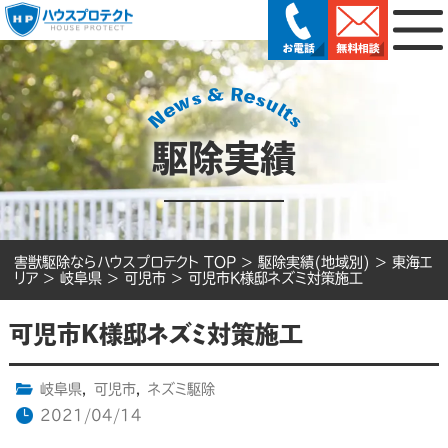
駆除実績
害獣駆除ならハウスプロテクト TOP
>
駆除実績(地域別)
>
東海エ
リア
>
岐阜県
>
可児市
>
可児市K様邸ネズミ対策施工
可児市K様邸ネズミ対策施工
岐阜県
,
可児市
,
ネズミ駆除
2021/04/14