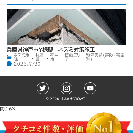
兵庫県神戸市Y様邸 ネズミ対策施工
ネズミ駆
兵庫
神戸
関西エリ
駆除実績(害獣・害虫
,
,
,
,
除
県
市
ア
別)
2026/7/30
©️ 2020 株式会社GROWTH
閉じる×