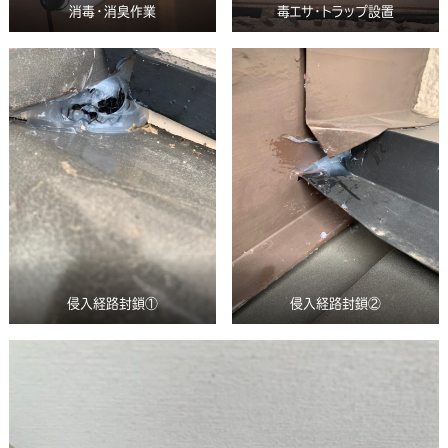
消毒・消臭作業
毒エサ・トラップ設置
侵入経路封鎖①
侵入経路封鎖②