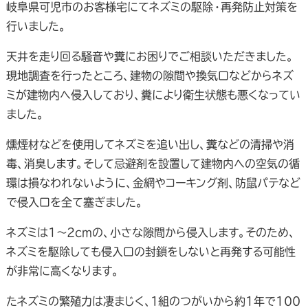
岐阜県可児市のお客様宅にてネズミの駆除・再発防止対策を
行いました。
天井を走り回る騒音や糞にお困りでご相談いただきました。
現地調査を行ったところ、建物の隙間や換気口などからネズ
ミが建物内へ侵入しており、糞により衛生状態も悪くなってい
ました。
燻煙材などを使用してネズミを追い出し、糞などの清掃や消
毒、消臭します。そして忌避剤を設置して建物内への空気の循
環は損なわれないように、金網やコーキング剤、防鼠パテなど
で侵入口を全て塞ぎました。
ネズミは1～2cmの、小さな隙間から侵入します。そのため、
ネズミを駆除しても侵入口の封鎖をしないと再発する可能性
が非常に高くなります。
たネズミの繁殖力は凄まじく、１組のつがいから約1年で100