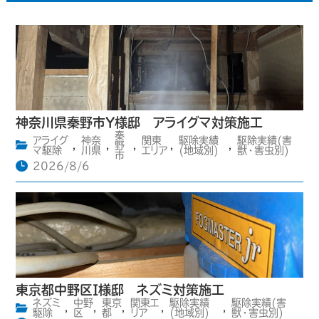
神奈川県秦野市Y様邸 アライグマ対策施工
秦
アライグ
神奈
関東
駆除実績
駆除実績(害
,
,
野
,
,
,
マ駆除
川県
エリア
(地域別)
獣・害虫別)
市
2026/8/6
東京都中野区I様邸 ネズミ対策施工
ネズミ
中野
東京
関東エ
駆除実績
駆除実績(害
,
,
,
,
,
駆除
区
都
リア
(地域別)
獣・害虫別)