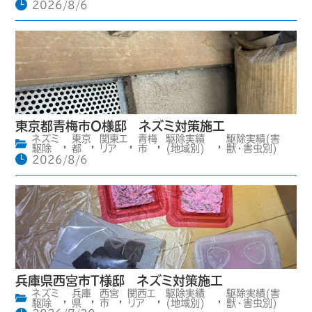
2026/8/6
東京都青梅市O様邸 ネズミ対策施工
ネズミ
東京
関東エ
青梅
駆除実績
駆除実績(害
,
,
,
,
,
駆除
都
リア
市
(地域別)
獣・害虫別)
2026/8/6
兵庫県西宮市T様邸 ネズミ対策施工
ネズミ
兵庫
西宮
関西エ
駆除実績
駆除実績(害
,
,
,
,
,
駆除
県
市
リア
(地域別)
獣・害虫別)