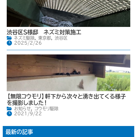
渋谷区S様邸 ネズミ対策施工
ネズミ駆除
,
東京都
,
渋谷区
2025/2/26
【無限コウモリ】軒下から次々と湧き出てくる様子
を撮影しました！
お知らせ
,
コウモリ駆除
2021/9/22
最新の記事