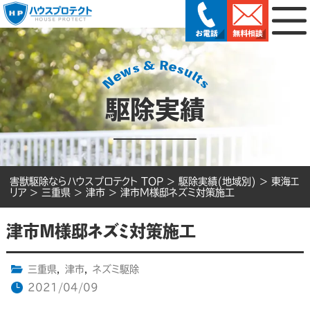
駆除実績
害獣駆除ならハウスプロテクト TOP
>
駆除実績(地域別)
>
東海エ
リア
>
三重県
>
津市
>
津市M様邸ネズミ対策施工
津市M様邸ネズミ対策施工
三重県
,
津市
,
ネズミ駆除
2021/04/09