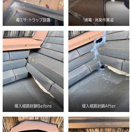
毒エサ・トラップ設置
消毒・消臭作業追
侵入経路封鎖Before
侵入経路封鎖After