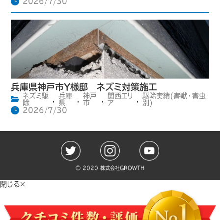
2026/7/30
兵庫県神戸市Y様邸 ネズミ対策施工
ネズミ駆
兵庫
神戸
関西エリ
駆除実績(害獣・害虫
,
,
,
,
除
県
市
ア
別)
2026/7/30
©️ 2020 株式会社GROWTH
閉じる×