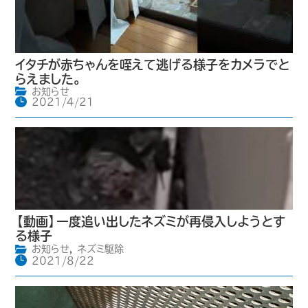
イタチが赤ちゃんを咥えて逃げる様子をカメラでと
らえました。
お知らせ
2021/4/21
【動画】一度追い出したネズミが再侵入しようとす
る様子
お知らせ
,
ネズミ駆除
2021/8/22