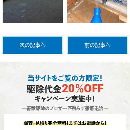
次の記事へ
前の記事へ
当サイトをご覧の方限定！
20％OFF
駆除代金
キャンペーン実施中！
―害獣駆除のプロが一匹残らず徹底退治―
調査・見積り完全無料！まずはお電話から！