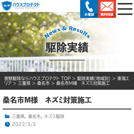
駆除実績
害獣駆除ならハウスプロテクト TOP
>
駆除実績(地域別)
>
東海エ
リア
>
三重県
>
桑名市
>
桑名市M様 ネズミ対策施工
桑名市M様 ネズミ対策施工
三重県
,
桑名市
,
ネズミ駆除
2022/3/3