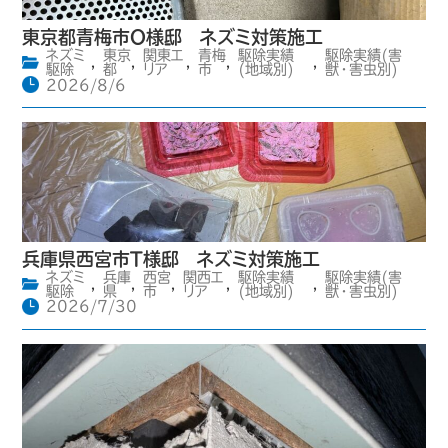
東京都青梅市O様邸 ネズミ対策施工
ネズミ
東京
関東エ
青梅
駆除実績
駆除実績(害
,
,
,
,
,
駆除
都
リア
市
(地域別)
獣・害虫別)
2026/8/6
兵庫県西宮市T様邸 ネズミ対策施工
ネズミ
兵庫
西宮
関西エ
駆除実績
駆除実績(害
,
,
,
,
,
駆除
県
市
リア
(地域別)
獣・害虫別)
2026/7/30