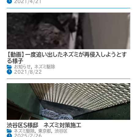
2021/4/21
【動画】一度追い出したネズミが再侵入しようとす
る様子
お知らせ
,
ネズミ駆除
2021/8/22
渋谷区S様邸 ネズミ対策施工
ネズミ駆除
,
東京都
,
渋谷区
2025/2/26