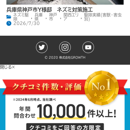
兵庫県神戸市Y様邸 ネズミ対策施工
ネズミ駆
兵庫
神戸
関西エリ
駆除実績(害獣・害虫
,
,
,
,
除
県
市
ア
別)
2026/7/30
©️ 2020 株式会社GROWTH
閉じる×