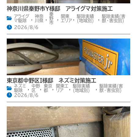
神奈川県秦野市Y様邸 アライグマ対策施工
秦
アライグ
神奈
関東
駆除実績
駆除実績(害
,
,
野
,
,
,
マ駆除
川県
エリア
(地域別)
獣・害虫別)
市
2026/8/6
東京都中野区I様邸 ネズミ対策施工
ネズミ
中野
東京
関東エ
駆除実績
駆除実績(害
,
,
,
,
,
駆除
区
都
リア
(地域別)
獣・害虫別)
2026/8/6