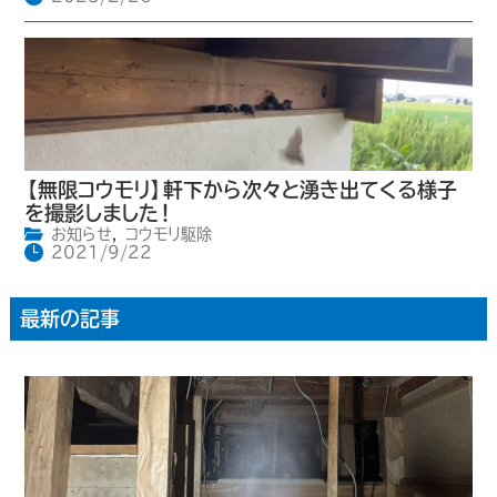
【無限コウモリ】軒下から次々と湧き出てくる様子
を撮影しました！
お知らせ
,
コウモリ駆除
2021/9/22
最新の記事