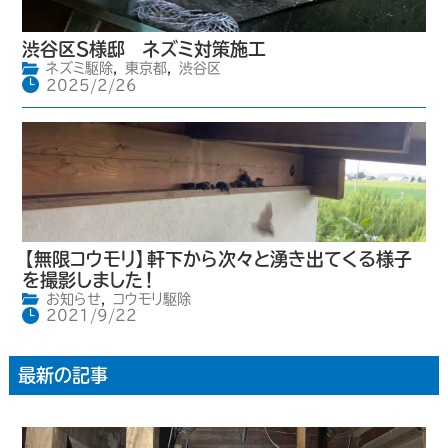
渋谷区S様邸 ネズミ対策施工
ネズミ駆除
,
東京都
,
渋谷区
2025/2/26
【無限コウモリ】軒下から次々と湧き出てくる様子
を撮影しました！
お知らせ
,
コウモリ駆除
2021/9/22
最新の記事