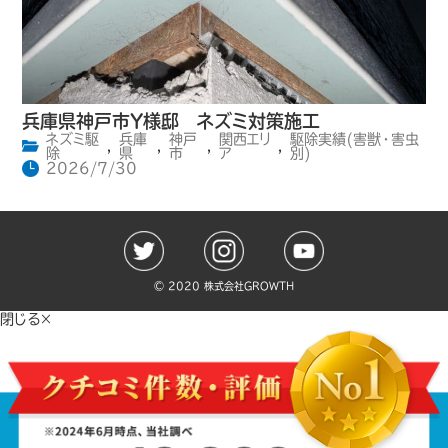
兵庫県神戸市Y様邸 ネズミ対策施工
ネズミ駆
兵庫
神戸
関西エリ
駆除実績(害獣・害虫
,
,
,
,
除
県
市
ア
別)
2026/7/30
©️ 2020 株式会社GROWTH
閉じる×