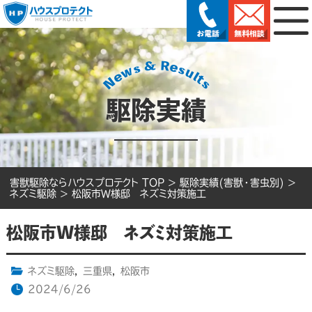
駆除実績
害獣駆除ならハウスプロテクト TOP
>
駆除実績(害獣・害虫別)
>
ネズミ駆除
>
松阪市W様邸 ネズミ対策施工
松阪市W様邸 ネズミ対策施工
ネズミ駆除
,
三重県
,
松阪市
2024/6/26