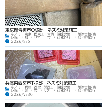
東京都青梅市O様邸 ネズミ対策施工
ネズミ
東京
関東エ
青梅
駆除実績
駆除実績(害
,
,
,
,
,
駆除
都
リア
市
(地域別)
獣・害虫別)
2026/8/6
兵庫県西宮市T様邸 ネズミ対策施工
ネズミ
兵庫
西宮
関西エ
駆除実績
駆除実績(害
,
,
,
,
,
駆除
県
市
リア
(地域別)
獣・害虫別)
2026/7/30