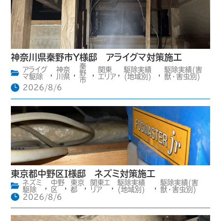
神奈川県秦野市Y様邸 アライグマ対策施工
秦
アライグ
神奈
関東
駆除実績
駆除実績(害
,
,
野
,
,
,
マ駆除
川県
エリア
(地域別)
獣・害虫別)
市
2026/8/6
東京都中野区I様邸 ネズミ対策施工
ネズミ
中野
東京
関東エ
駆除実績
駆除実績(害
,
,
,
,
,
駆除
区
都
リア
(地域別)
獣・害虫別)
2026/8/6