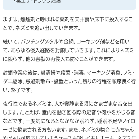
・毒エサ・トラップ設置
まずは、燻煙剤と呼ばれる薬剤を天井裏や床下に投入するこ
とで、ネズミを追い出していきます。
続いて、パンチングメタルや金網、コーキング剤などを用い
て、あらゆる侵入経路を封鎖していきます。これによりネズミ
に限らず、他の害獣の再侵入も防ぐことができます。
封鎖作業の後は、糞清掃や殺菌・消毒、マーキング消臭、ノミ・
ダニ駆除、忌避剤散布・設置といった残りの行程を順序良く行
い、終了です。
夜行性であるネズミは、人が寝静まる頃にさまざまな音を出
します。たとえば、室内を動き回る際の足音や何かをかじる音
などです。一度気になるとなかなか眠れず、睡眠不足やノイロ
ーゼに悩まされる方もいます。また、ネズミの物音に赤ちゃん
やペットが反応してしまうケースも珍しくありません。ネズミに