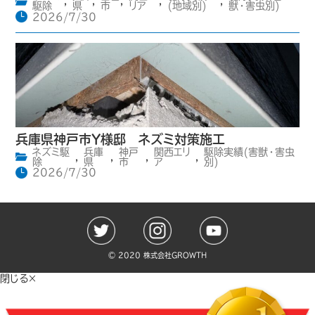
,
,
,
,
,
駆除
県
市
リア
(地域別)
獣・害虫別)
2026/7/30
兵庫県神戸市Y様邸 ネズミ対策施工
ネズミ駆
兵庫
神戸
関西エリ
駆除実績(害獣・害虫
,
,
,
,
除
県
市
ア
別)
2026/7/30
©️ 2020 株式会社GROWTH
閉じる×