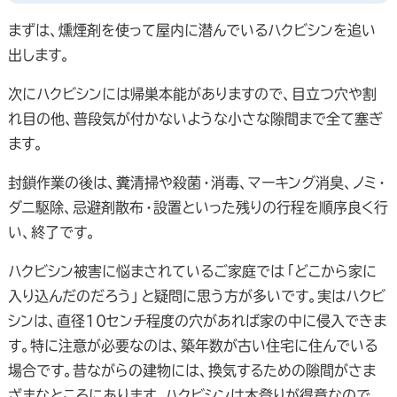
まずは、燻煙剤を使って屋内に潜んでいるハクビシンを追い
出します。
次にハクビシンには帰巣本能がありますので、目立つ穴や割
れ目の他、普段気が付かないような小さな隙間まで全て塞ぎ
ます。
封鎖作業の後は、糞清掃や殺菌・消毒、マーキング消臭、ノミ・
ダニ駆除、忌避剤散布・設置といった残りの行程を順序良く行
い、終了です。
ハクビシン被害に悩まされているご家庭では「どこから家に
入り込んだのだろう」と疑問に思う方が多いです。実はハクビ
シンは、直径10センチ程度の穴があれば家の中に侵入できま
す。特に注意が必要なのは、築年数が古い住宅に住んでいる
場合です。昔ながらの建物には、換気するための隙間がさま
ざまなところにあります。ハクビシンは木登りが得意なので、