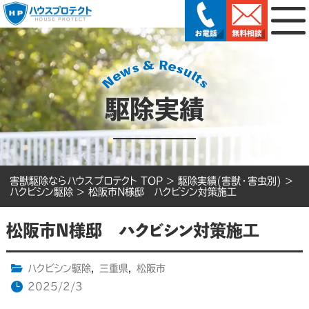
駆除実績
害獣駆除ならハウスプロテクト TOP
>
駆除実績(害獣・害虫別)
>
ハクビシン駆除
>
松阪市N様邸 ハクビシン対策施工
松阪市N様邸 ハクビシン対策施工
ハクビシン駆除
,
三重県
,
松阪市
2025/2/3