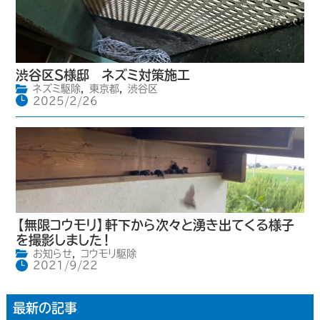
渋谷区S様邸 ネズミ対策施工
ネズミ駆除
,
東京都
,
渋谷区
2025/2/26
【無限コウモリ】軒下から次々と湧き出てくる様子
を撮影しました！
お知らせ
,
コウモリ駆除
2021/9/22
最新の記事