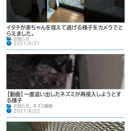
イタチが赤ちゃんを咥えて逃げる様子をカメラでと
らえました。
お知らせ
2021/4/21
【動画】一度追い出したネズミが再侵入しようとす
る様子
お知らせ
,
ネズミ駆除
2021/8/22