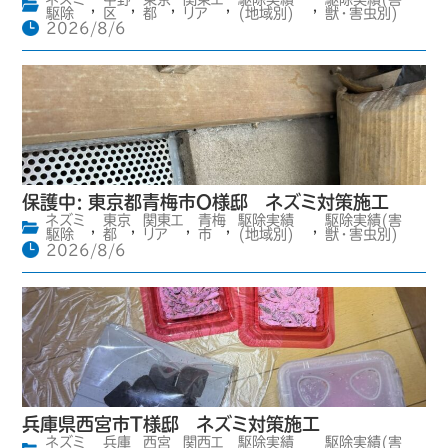
,
,
,
,
,
駆除
区
都
リア
(地域別)
獣・害虫別)
2026/8/6
保護中: 東京都青梅市O様邸 ネズミ対策施工
ネズミ
東京
関東エ
青梅
駆除実績
駆除実績(害
,
,
,
,
,
駆除
都
リア
市
(地域別)
獣・害虫別)
2026/8/6
兵庫県西宮市T様邸 ネズミ対策施工
ネズミ
兵庫
西宮
関西エ
駆除実績
駆除実績(害