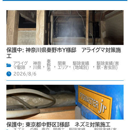
保護中: 神奈川県秦野市Y様邸 アライグマ対策施
工
秦
アライグ
神奈
関東
駆除実績
駆除実績(害
,
,
野
,
,
,
マ駆除
川県
エリア
(地域別)
獣・害虫別)
市
2026/8/6
保護中: 東京都中野区I様邸 ネズミ対策施工
ネズミ
中野
東京
関東エ
駆除実績
駆除実績(害