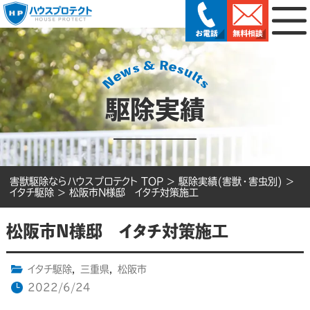
駆除実績
害獣駆除ならハウスプロテクト TOP
>
駆除実績(害獣・害虫別)
>
イタチ駆除
>
松阪市N様邸 イタチ対策施工
松阪市N様邸 イタチ対策施工
イタチ駆除
,
三重県
,
松阪市
2022/6/24