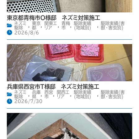
東京都青梅市O様邸 ネズミ対策施工
ネズミ
東京
関東エ
青梅
駆除実績
駆除実績(害
,
,
,
,
,
駆除
都
リア
市
(地域別)
獣・害虫別)
2026/8/6
兵庫県西宮市T様邸 ネズミ対策施工
ネズミ
兵庫
西宮
関西エ
駆除実績
駆除実績(害
,
,
,
,
,
駆除
県
市
リア
(地域別)
獣・害虫別)
2026/7/30