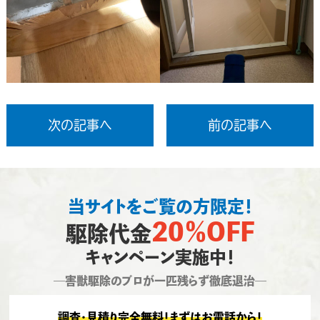
次の記事へ
前の記事へ
当サイトをご覧の方限定！
20％OFF
駆除代金
キャンペーン実施中！
―害獣駆除のプロが一匹残らず徹底退治―
調査・見積り完全無料！まずはお電話から！