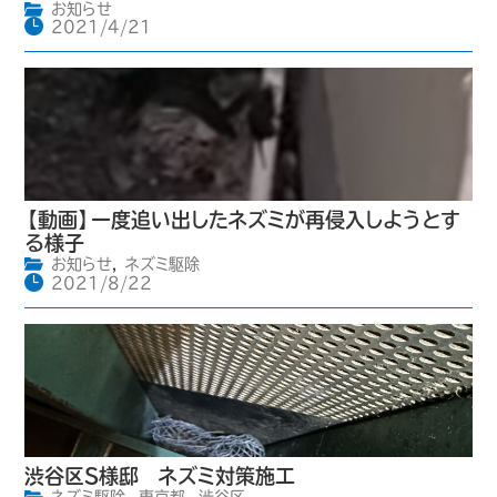
お知らせ
2021/4/21
【動画】一度追い出したネズミが再侵入しようとす
る様子
お知らせ
,
ネズミ駆除
2021/8/22
渋谷区S様邸 ネズミ対策施工
ネズミ駆除
,
東京都
,
渋谷区