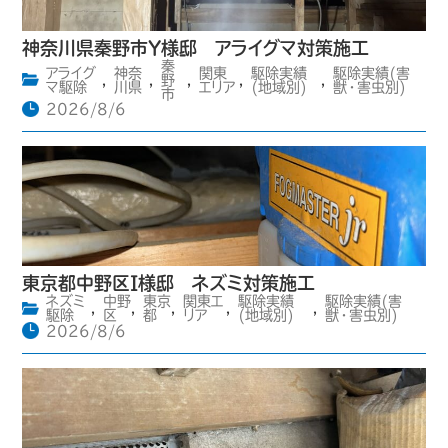
神奈川県秦野市Y様邸 アライグマ対策施工
秦
アライグ
神奈
関東
駆除実績
駆除実績(害
,
,
野
,
,
,
マ駆除
川県
エリア
(地域別)
獣・害虫別)
市
2026/8/6
東京都中野区I様邸 ネズミ対策施工
ネズミ
中野
東京
関東エ
駆除実績
駆除実績(害
,
,
,
,
,
駆除
区
都
リア
(地域別)
獣・害虫別)
2026/8/6