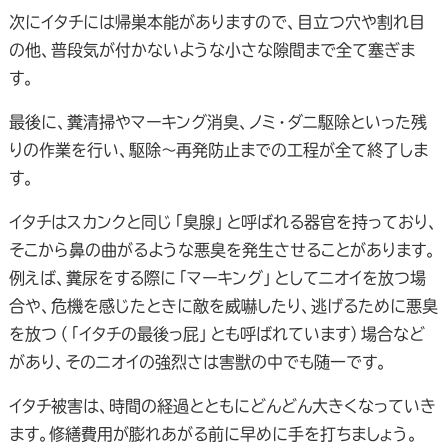
次にイタチには帰巣本能がありますので、目立つ穴や割れ目
の他、普段気が付かないような小さな隙間まで全て塞ぎま
す。
最後に、糞清掃やマーキング消臭、ノミ・ダニ駆除といった残
りの作業を行い、駆除～再発防止までの工程が全て終了しま
す。
イタチはスカンクと同じ「臭腺」と呼ばれる器官を持っており、
そこから鼻の曲がるような悪臭を発生させることがあります。
例えば、糞尿をする際に「マーキング」としてニオイを放つ場
合や、危機を感じたときに敵を威嚇したり、逃げるために悪臭
を放つ（「イタチの最後っ屁」とも呼ばれています）場合など
があり、そのニオイの強烈さは害獣の中でも随一です。
イタチ被害は、時間の経過とともにどんどん大きくなっていき
ます。修繕費用が膨れあがる前に早めに手を打ちましょう。