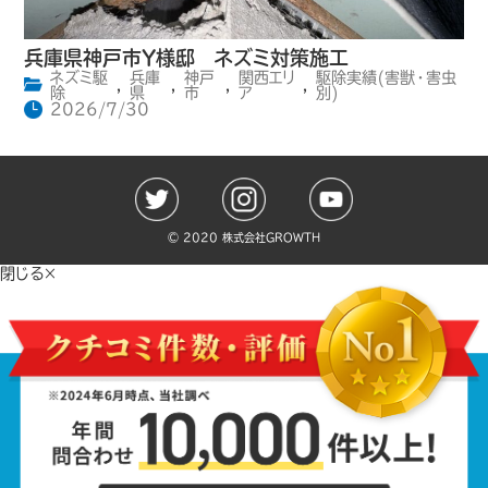
兵庫県神戸市Y様邸 ネズミ対策施工
ネズミ駆
兵庫
神戸
関西エリ
駆除実績(害獣・害虫
,
,
,
,
除
県
市
ア
別)
2026/7/30
©️ 2020 株式会社GROWTH
閉じる×