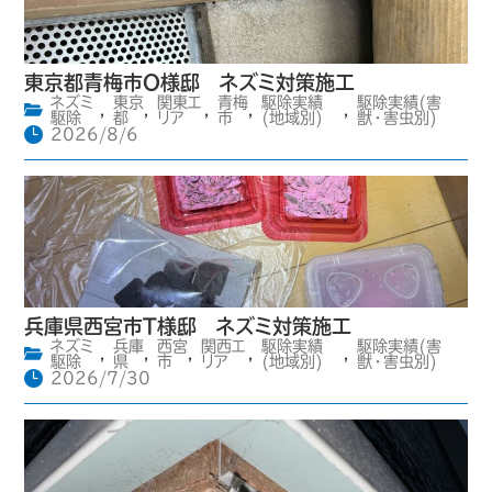
東京都青梅市O様邸 ネズミ対策施工
ネズミ
東京
関東エ
青梅
駆除実績
駆除実績(害
,
,
,
,
,
駆除
都
リア
市
(地域別)
獣・害虫別)
2026/8/6
兵庫県西宮市T様邸 ネズミ対策施工
ネズミ
兵庫
西宮
関西エ
駆除実績
駆除実績(害
,
,
,
,
,
駆除
県
市
リア
(地域別)
獣・害虫別)
2026/7/30