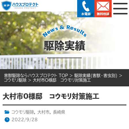
駆除実績
害獣駆除ならハウスプロテクト TOP
>
駆除実績(害獣・害虫別)
>
コウモリ駆除
>
大村市O様邸 コウモリ対策施工
大村市O様邸 コウモリ対策施工
コウモリ駆除
,
大村市
,
長崎県
2022/9/28