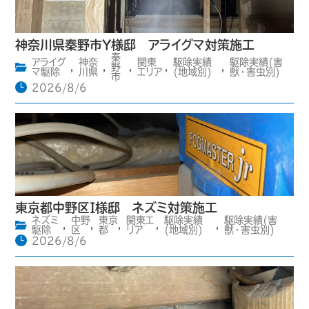
神奈川県秦野市Y様邸 アライグマ対策施工
秦
アライグ
神奈
関東
駆除実績
駆除実績(害
,
,
野
,
,
,
マ駆除
川県
エリア
(地域別)
獣・害虫別)
市
2026/8/6
東京都中野区I様邸 ネズミ対策施工
ネズミ
中野
東京
関東エ
駆除実績
駆除実績(害
,
,
,
,
,
駆除
区
都
リア
(地域別)
獣・害虫別)
2026/8/6