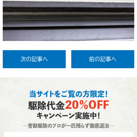
次の記事へ
前の記事へ
当サイトをご覧の方限定！
20％OFF
駆除代金
キャンペーン実施中！
―害獣駆除のプロが一匹残らず徹底退治―