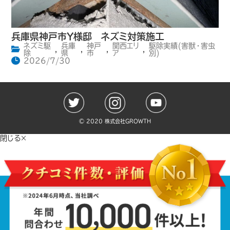
兵庫県神戸市Y様邸 ネズミ対策施工
ネズミ駆
兵庫
神戸
関西エリ
駆除実績(害獣・害虫
,
,
,
,
除
県
市
ア
別)
2026/7/30
©️ 2020 株式会社GROWTH
閉じる×