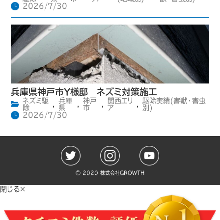
2026/7/30
兵庫県神戸市Y様邸 ネズミ対策施工
ネズミ駆
兵庫
神戸
関西エリ
駆除実績(害獣・害虫
,
,
,
,
除
県
市
ア
別)
2026/7/30
©️ 2020 株式会社GROWTH
閉じる×