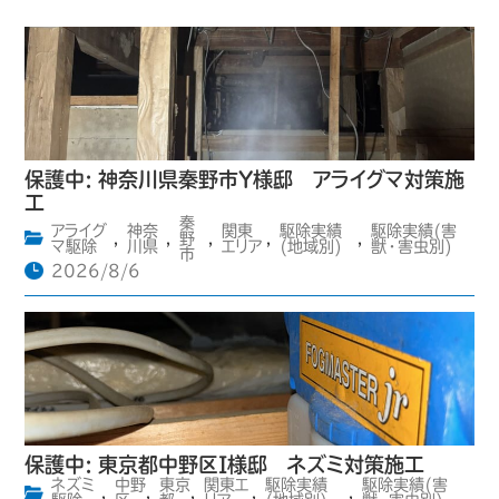
保護中: 神奈川県秦野市Y様邸 アライグマ対策施
工
秦
アライグ
神奈
関東
駆除実績
駆除実績(害
,
,
野
,
,
,
マ駆除
川県
エリア
(地域別)
獣・害虫別)
市
2026/8/6
保護中: 東京都中野区I様邸 ネズミ対策施工
ネズミ
中野
東京
関東エ
駆除実績
駆除実績(害
,
,
,
,
,