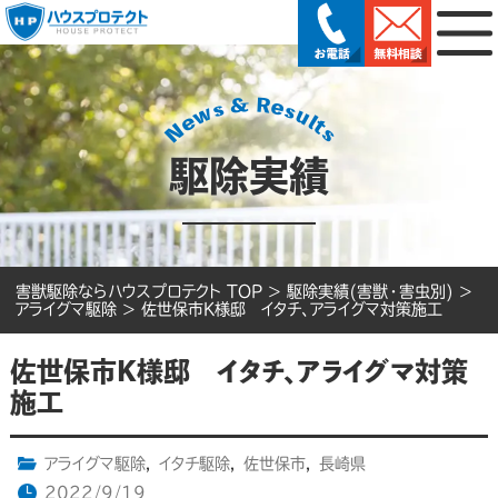
駆除実績
害獣駆除ならハウスプロテクト TOP
>
駆除実績(害獣・害虫別)
>
アライグマ駆除
>
佐世保市K様邸 イタチ、アライグマ対策施工
佐世保市K様邸 イタチ、アライグマ対策
施工
アライグマ駆除
,
イタチ駆除
,
佐世保市
,
長崎県
2022/9/19