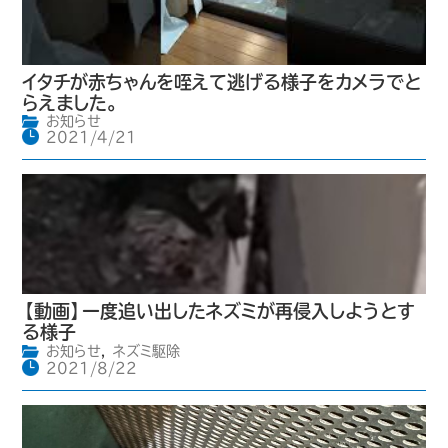
イタチが赤ちゃんを咥えて逃げる様子をカメラでと
らえました。
お知らせ
2021/4/21
【動画】一度追い出したネズミが再侵入しようとす
る様子
お知らせ
,
ネズミ駆除
2021/8/22