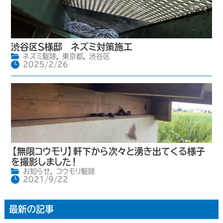
渋谷区S様邸 ネズミ対策施工
ネズミ駆除
,
東京都
,
渋谷区
2025/2/26
【無限コウモリ】軒下から次々と湧き出てくる様子
を撮影しました！
お知らせ
,
コウモリ駆除
2021/9/22
最新の記事