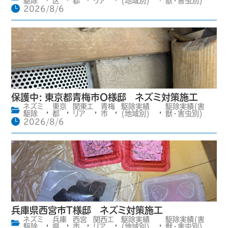
駆除
区
都
リア
(地域別)
獣・害虫別)
2026/8/6
保護中: 東京都青梅市O様邸 ネズミ対策施工
ネズミ
東京
関東エ
青梅
駆除実績
駆除実績(害
,
,
,
,
,
駆除
都
リア
市
(地域別)
獣・害虫別)
2026/8/6
兵庫県西宮市T様邸 ネズミ対策施工
ネズミ
兵庫
西宮
関西エ
駆除実績
駆除実績(害
,
,
,
,
,
駆除
県
市
リア
(地域別)
獣・害虫別)