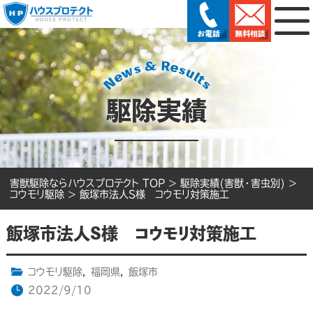
駆除実績
害獣駆除ならハウスプロテクト TOP
>
駆除実績(害獣・害虫別)
>
コウモリ駆除
>
飯塚市法人S様 コウモリ対策施工
飯塚市法人S様 コウモリ対策施工
コウモリ駆除
,
福岡県
,
飯塚市
2022/9/10