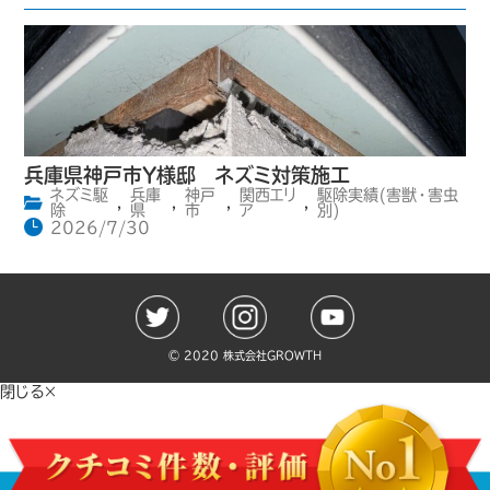
兵庫県神戸市Y様邸 ネズミ対策施工
ネズミ駆
兵庫
神戸
関西エリ
駆除実績(害獣・害虫
,
,
,
,
除
県
市
ア
別)
2026/7/30
©️ 2020 株式会社GROWTH
閉じる×