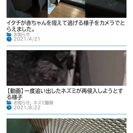
イタチが赤ちゃんを咥えて逃げる様子をカメラでと
らえました。
お知らせ
2021/4/21
【動画】一度追い出したネズミが再侵入しようとす
る様子
お知らせ
,
ネズミ駆除
2021/8/22