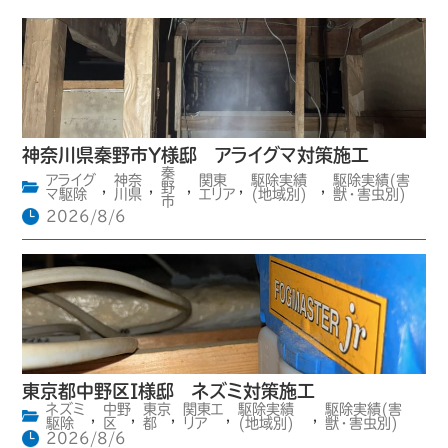
神奈川県秦野市Y様邸 アライグマ対策施工
秦
アライグ
神奈
関東
駆除実績
駆除実績(害
,
,
野
,
,
,
マ駆除
川県
エリア
(地域別)
獣・害虫別)
市
2026/8/6
東京都中野区I様邸 ネズミ対策施工
ネズミ
中野
東京
関東エ
駆除実績
駆除実績(害
,
,
,
,
,
駆除
区
都
リア
(地域別)
獣・害虫別)
2026/8/6