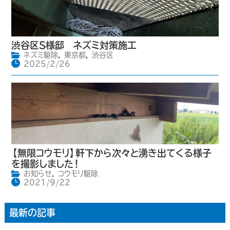
渋谷区S様邸 ネズミ対策施工
ネズミ駆除
,
東京都
,
渋谷区
2025/2/26
【無限コウモリ】軒下から次々と湧き出てくる様子
を撮影しました！
お知らせ
,
コウモリ駆除
2021/9/22
最新の記事