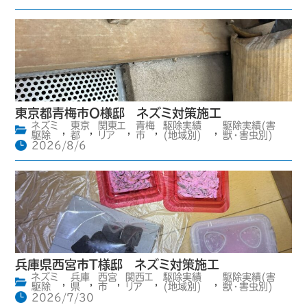
東京都青梅市O様邸 ネズミ対策施工
ネズミ
東京
関東エ
青梅
駆除実績
駆除実績(害
,
,
,
,
,
駆除
都
リア
市
(地域別)
獣・害虫別)
2026/8/6
兵庫県西宮市T様邸 ネズミ対策施工
ネズミ
兵庫
西宮
関西エ
駆除実績
駆除実績(害
,
,
,
,
,
駆除
県
市
リア
(地域別)
獣・害虫別)
2026/7/30