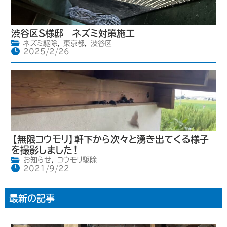
渋谷区S様邸 ネズミ対策施工
ネズミ駆除
,
東京都
,
渋谷区
2025/2/26
【無限コウモリ】軒下から次々と湧き出てくる様子
を撮影しました！
お知らせ
,
コウモリ駆除
2021/9/22
最新の記事