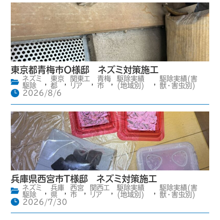
東京都青梅市O様邸 ネズミ対策施工
ネズミ
東京
関東エ
青梅
駆除実績
駆除実績(害
,
,
,
,
,
駆除
都
リア
市
(地域別)
獣・害虫別)
2026/8/6
兵庫県西宮市T様邸 ネズミ対策施工
ネズミ
兵庫
西宮
関西エ
駆除実績
駆除実績(害
,
,
,
,
,
駆除
県
市
リア
(地域別)
獣・害虫別)
2026/7/30