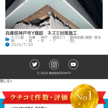
兵庫県神戸市Y様邸 ネズミ対策施工
ネズミ駆
兵庫
神戸
関西エリ
駆除実績(害獣・害虫
,
,
,
,
除
県
市
ア
別)
2026/7/30
©️ 2020 株式会社GROWTH
閉じる×