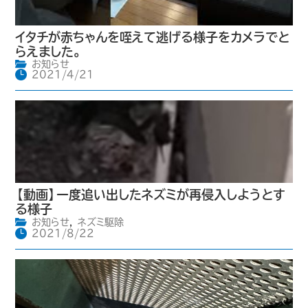
イタチが赤ちゃんを咥えて逃げる様子をカメラでと
らえました。
お知らせ
2021/4/21
【動画】一度追い出したネズミが再侵入しようとす
る様子
お知らせ
,
ネズミ駆除
2021/8/22