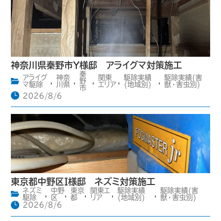
神奈川県秦野市Y様邸 アライグマ対策施工
秦
アライグ
神奈
関東
駆除実績
駆除実績(害
,
,
野
,
,
,
マ駆除
川県
エリア
(地域別)
獣・害虫別)
市
2026/8/6
東京都中野区I様邸 ネズミ対策施工
ネズミ
中野
東京
関東エ
駆除実績
駆除実績(害
,
,
,
,
,
駆除
区
都
リア
(地域別)
獣・害虫別)
2026/8/6