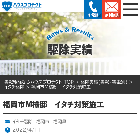
駆除実績
害獣駆除ならハウスプロテクト TOP
>
駆除実績(害獣・害虫別)
>
イタチ駆除
>
福岡市M様邸 イタチ対策施工
福岡市M様邸 イタチ対策施工
イタチ駆除
,
福岡市
,
福岡県
2022/4/11