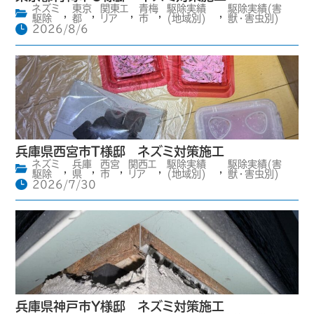
ネズミ
東京
関東エ
青梅
駆除実績
駆除実績(害
,
,
,
,
,
駆除
都
リア
市
(地域別)
獣・害虫別)
2026/8/6
兵庫県西宮市T様邸 ネズミ対策施工
ネズミ
兵庫
西宮
関西エ
駆除実績
駆除実績(害
,
,
,
,
,
駆除
県
市
リア
(地域別)
獣・害虫別)
2026/7/30
兵庫県神戸市Y様邸 ネズミ対策施工