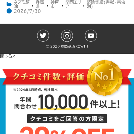
ネズミ駆
兵庫
神戸
関西エリ
駆除実績(害獣・害虫
,
,
,
,
除
県
市
ア
別)
2026/7/30
©️ 2020 株式会社GROWTH
閉じる×