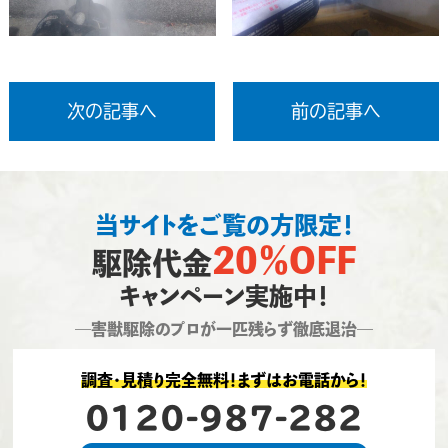
次の記事へ
前の記事へ
当サイトをご覧の方限定！
20％OFF
駆除代金
キャンペーン実施中！
―害獣駆除のプロが一匹残らず徹底退治―
調査・見積り完全無料！まずはお電話から！
0120-987-282