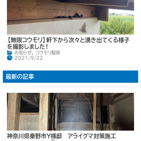
【無限コウモリ】軒下から次々と湧き出てくる様子
を撮影しました！
お知らせ
,
コウモリ駆除
2021/9/22
最新の記事
神奈川県秦野市Y様邸 アライグマ対策施工