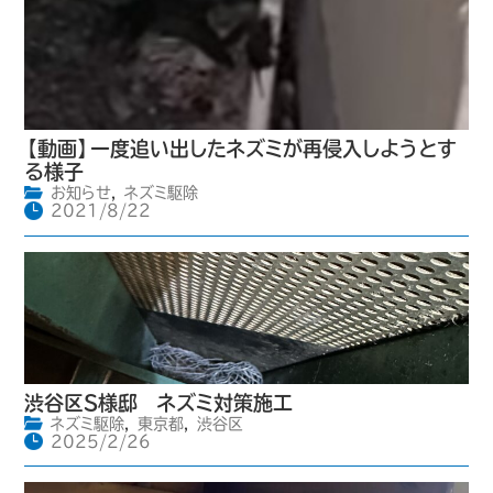
【動画】一度追い出したネズミが再侵入しようとす
る様子
お知らせ
,
ネズミ駆除
2021/8/22
渋谷区S様邸 ネズミ対策施工
ネズミ駆除
,
東京都
,
渋谷区
2025/2/26