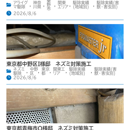
秦
アライグ
神奈
関東
駆除実績
駆除実績(害
,
,
野
,
,
,
マ駆除
川県
エリア
(地域別)
獣・害虫別)
市
2026/8/6
東京都中野区I様邸 ネズミ対策施工
ネズミ
中野
東京
関東エ
駆除実績
駆除実績(害
,
,
,
,
,
駆除
区
都
リア
(地域別)
獣・害虫別)
2026/8/6
東京都青梅市O様邸 ネズミ対策施工