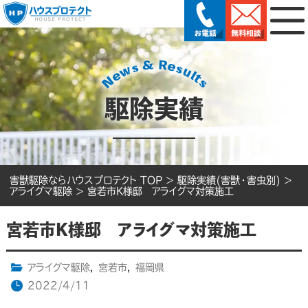
駆除実績
害獣駆除ならハウスプロテクト TOP
>
駆除実績(害獣・害虫別)
>
アライグマ駆除
>
宮若市K様邸 アライグマ対策施工
宮若市K様邸 アライグマ対策施工
アライグマ駆除
,
宮若市
,
福岡県
2022/4/11