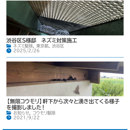
渋谷区S様邸 ネズミ対策施工
ネズミ駆除
,
東京都
,
渋谷区
2025/2/26
【無限コウモリ】軒下から次々と湧き出てくる様子
を撮影しました！
お知らせ
,
コウモリ駆除
2021/9/22