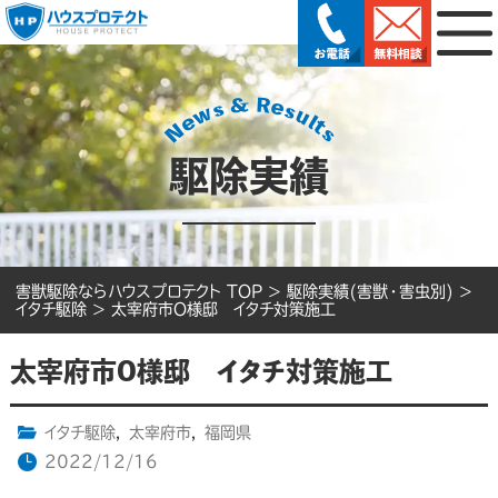
駆除実績
害獣駆除ならハウスプロテクト TOP
>
駆除実績(害獣・害虫別)
>
イタチ駆除
>
太宰府市O様邸 イタチ対策施工
太宰府市O様邸 イタチ対策施工
イタチ駆除
,
太宰府市
,
福岡県
2022/12/16