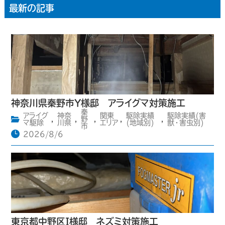
最新の記事
神奈川県秦野市Y様邸 アライグマ対策施工
秦
アライグ
神奈
関東
駆除実績
駆除実績(害
,
,
野
,
,
,
マ駆除
川県
エリア
(地域別)
獣・害虫別)
市
2026/8/6
東京都中野区I様邸 ネズミ対策施工