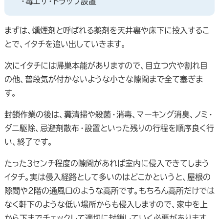
・毒エサ・トラップ設置
まずは、燻煙剤と呼ばれる薬剤を天井裏や床下に投入するこ
とで、イタチを追い出していきます。
次にイタチには帰巣本能がありますので、目立つ穴や割れ目
の他、普段気が付かないような小さな隙間まで全て塞ぎま
す。
封鎖作業の後は、糞清掃や殺菌・消毒、マーキング消臭、ノミ・
ダニ駆除、忌避剤散布・設置といった残りの行程を順序良く行
い、終了です。
たった3センチ程度の隙間があれば室内に侵入できてしまう
イタチ。実は侵入経路として多いのはどこかというと、屋根の
隙間や2階の通風口のような高所です。もちろん高所だけでは
なく軒下のような低い場所からも侵入しますので、家中を上
から下までチェックして適切に封鎖していく必要があります。