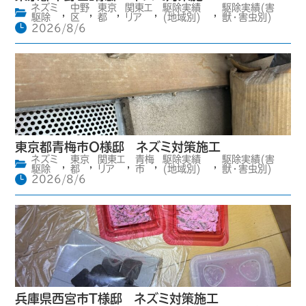
ネズミ
中野
東京
関東エ
駆除実績
駆除実績(害
,
,
,
,
,
駆除
区
都
リア
(地域別)
獣・害虫別)
2026/8/6
東京都青梅市O様邸 ネズミ対策施工
ネズミ
東京
関東エ
青梅
駆除実績
駆除実績(害
,
,
,
,
,
駆除
都
リア
市
(地域別)
獣・害虫別)
2026/8/6
兵庫県西宮市T様邸 ネズミ対策施工