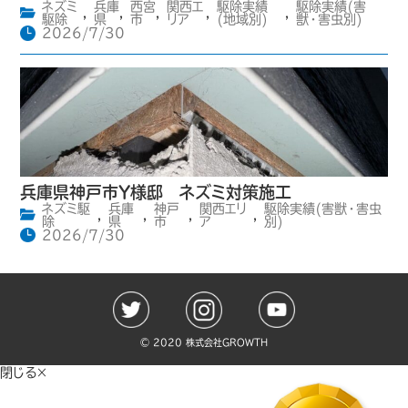
ネズミ
兵庫
西宮
関西エ
駆除実績
駆除実績(害
,
,
,
,
,
駆除
県
市
リア
(地域別)
獣・害虫別)
2026/7/30
兵庫県神戸市Y様邸 ネズミ対策施工
ネズミ駆
兵庫
神戸
関西エリ
駆除実績(害獣・害虫
,
,
,
,
除
県
市
ア
別)
2026/7/30
©️ 2020 株式会社GROWTH
閉じる×