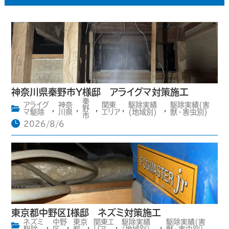
神奈川県秦野市Y様邸 アライグマ対策施工
秦
アライグ
神奈
関東
駆除実績
駆除実績(害
,
,
野
,
,
,
マ駆除
川県
エリア
(地域別)
獣・害虫別)
市
2026/8/6
東京都中野区I様邸 ネズミ対策施工
ネズミ
中野
東京
関東エ
駆除実績
駆除実績(害
,
,
,
,
,