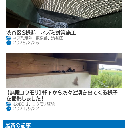
渋谷区S様邸 ネズミ対策施工
ネズミ駆除
,
東京都
,
渋谷区
2025/2/26
【無限コウモリ】軒下から次々と湧き出てくる様子
を撮影しました！
お知らせ
,
コウモリ駆除
2021/9/22
最新の記事