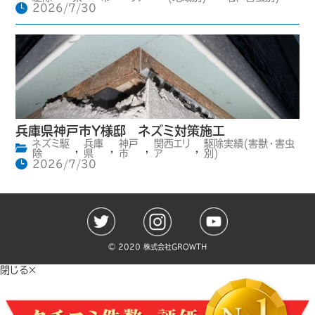
2026/7/30
兵庫県神戸市Y様邸 ネズミ対策施工
ネズミ駆
兵庫
神戸
関西エリ
駆除実績(害獣・害虫
,
,
,
,
除
県
市
ア
別)
2026/7/30
©️ 2020 株式会社GROWTH
閉じる×