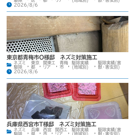
駆除
区
都
リア
(地域別)
獣・害虫別)
2026/8/6
東京都青梅市O様邸 ネズミ対策施工
ネズミ
東京
関東エ
青梅
駆除実績
駆除実績(害
,
,
,
,
,
駆除
都
リア
市
(地域別)
獣・害虫別)
2026/8/6
兵庫県西宮市T様邸 ネズミ対策施工
ネズミ
兵庫
西宮
関西エ
駆除実績
駆除実績(害
,
,
,
,
,
駆除
県
市
リア
(地域別)
獣・害虫別)