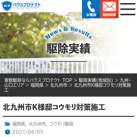
駆除実績
害獣駆除ならハウスプロテクト TOP
>
駆除実績(地域別)
>
九州・
山口エリア
>
福岡県
>
北九州市
>
北九州市K様邸コウモリ対策施
工
北九州市K様邸コウモリ対策施工
福岡県
,
北九州市
,
コウモリ駆除
2021/06/05