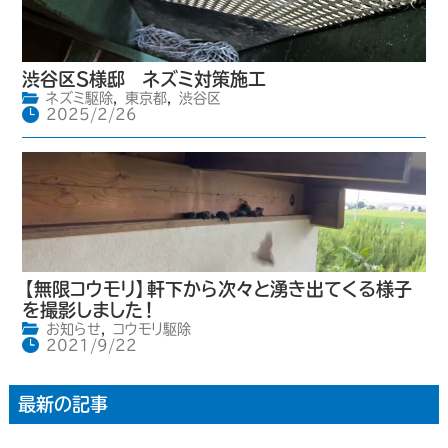
渋谷区S様邸 ネズミ対策施工
ネズミ駆除
,
東京都
,
渋谷区
2025/2/26
【無限コウモリ】軒下から次々と湧き出てくる様子
を撮影しました！
お知らせ
,
コウモリ駆除
2021/9/22
最新の記事