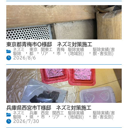
東京都青梅市O様邸 ネズミ対策施工
ネズミ
東京
関東エ
青梅
駆除実績
駆除実績(害
,
,
,
,
,
駆除
都
リア
市
(地域別)
獣・害虫別)
2026/8/6
兵庫県西宮市T様邸 ネズミ対策施工
ネズミ
兵庫
西宮
関西エ
駆除実績
駆除実績(害
,
,
,
,
,
駆除
県
市
リア
(地域別)
獣・害虫別)
2026/7/30