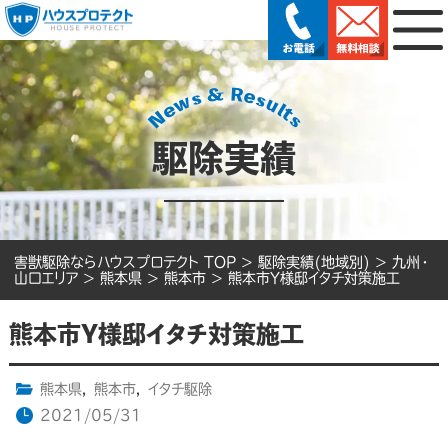
駆除実績
害獣駆除ならハウスプロテクト TOP
>
駆除実績(地域別)
>
九州・
山口エリア
>
熊本県
>
熊本市
>
熊本市Y様邸イタチ対策施工
熊本市Y様邸イタチ対策施工
熊本県
,
熊本市
,
イタチ駆除
2021/05/31