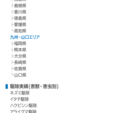
島根県
香川県
徳島県
愛媛県
高知県
九州・山口エリア
福岡県
熊本県
大分県
長崎県
佐賀県
山口県
駆除実績(害獣・害虫別)
ネズミ駆除
イタチ駆除
ハクビシン駆除
アライグマ駆除