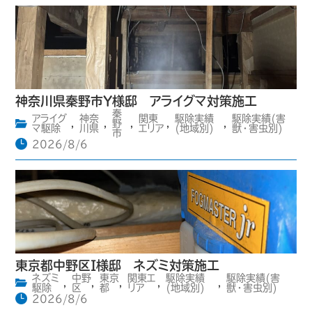
神奈川県秦野市Y様邸 アライグマ対策施工
秦
アライグ
神奈
関東
駆除実績
駆除実績(害
,
,
野
,
,
,
マ駆除
川県
エリア
(地域別)
獣・害虫別)
市
2026/8/6
東京都中野区I様邸 ネズミ対策施工
ネズミ
中野
東京
関東エ
駆除実績
駆除実績(害
,
,
,
,
,
駆除
区
都
リア
(地域別)
獣・害虫別)
2026/8/6