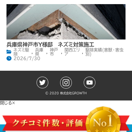
兵庫県神戸市Y様邸 ネズミ対策施工
ネズミ駆
兵庫
神戸
関西エリ
駆除実績(害獣・害虫
,
,
,
,
除
県
市
ア
別)
2026/7/30
©️ 2020 株式会社GROWTH
閉じる×