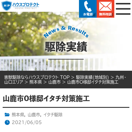
駆除実績
害獣駆除ならハウスプロテクト TOP
>
駆除実績(地域別)
>
九州・
山口エリア
>
熊本県
>
山鹿市
>
山鹿市O様邸イタチ対策施工
山鹿市O様邸イタチ対策施工
熊本県
,
山鹿市
,
イタチ駆除
2021/06/05