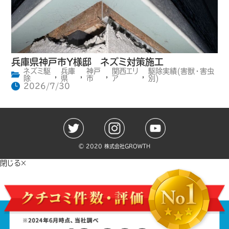
兵庫県神戸市Y様邸 ネズミ対策施工
ネズミ駆
兵庫
神戸
関西エリ
駆除実績(害獣・害虫
,
,
,
,
除
県
市
ア
別)
2026/7/30
©️ 2020 株式会社GROWTH
閉じる×