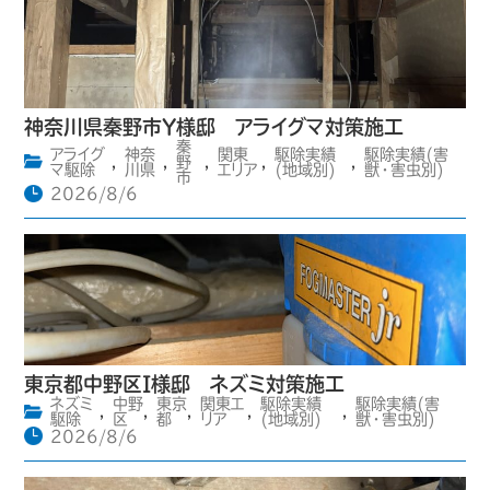
神奈川県秦野市Y様邸 アライグマ対策施工
秦
アライグ
神奈
関東
駆除実績
駆除実績(害
,
,
野
,
,
,
マ駆除
川県
エリア
(地域別)
獣・害虫別)
市
2026/8/6
東京都中野区I様邸 ネズミ対策施工
ネズミ
中野
東京
関東エ
駆除実績
駆除実績(害
,
,
,
,
,
駆除
区
都
リア
(地域別)
獣・害虫別)
2026/8/6