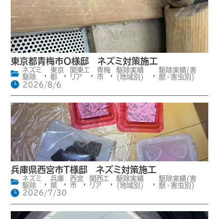
東京都青梅市O様邸 ネズミ対策施工
ネズミ
東京
関東エ
青梅
駆除実績
駆除実績(害
,
,
,
,
,
駆除
都
リア
市
(地域別)
獣・害虫別)
2026/8/6
兵庫県西宮市T様邸 ネズミ対策施工
ネズミ
兵庫
西宮
関西エ
駆除実績
駆除実績(害
,
,
,
,
,
駆除
県
市
リア
(地域別)
獣・害虫別)
2026/7/30