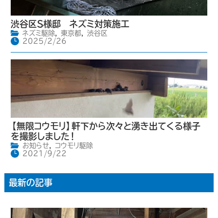
渋谷区S様邸 ネズミ対策施工
ネズミ駆除
,
東京都
,
渋谷区
2025/2/26
【無限コウモリ】軒下から次々と湧き出てくる様子
を撮影しました！
お知らせ
,
コウモリ駆除
2021/9/22
最新の記事