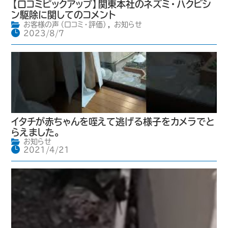
【口コミピックアップ】関東本社のネズミ・ハクビシ
ン駆除に関してのコメント
お客様の声（口コミ・評価）
,
お知らせ
2023/8/7
イタチが赤ちゃんを咥えて逃げる様子をカメラでと
らえました。
お知らせ
2021/4/21