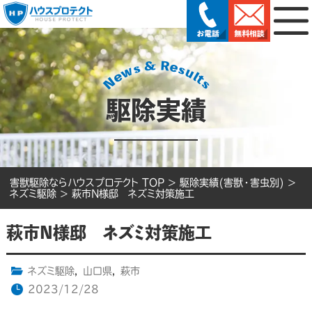
駆除実績
害獣駆除ならハウスプロテクト TOP
>
駆除実績(害獣・害虫別)
>
ネズミ駆除
>
萩市N様邸 ネズミ対策施工
萩市N様邸 ネズミ対策施工
ネズミ駆除
,
山口県
,
萩市
2023/12/28