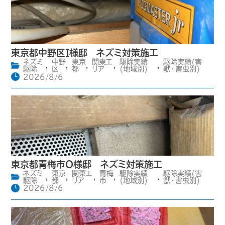
東京都中野区I様邸 ネズミ対策施工
ネズミ
中野
東京
関東エ
駆除実績
駆除実績(害
,
,
,
,
,
駆除
区
都
リア
(地域別)
獣・害虫別)
2026/8/6
東京都青梅市O様邸 ネズミ対策施工
ネズミ
東京
関東エ
青梅
駆除実績
駆除実績(害
,
,
,
,
,
駆除
都
リア
市
(地域別)
獣・害虫別)
2026/8/6