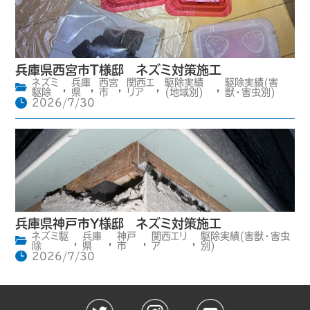
兵庫県西宮市T様邸 ネズミ対策施工
ネズミ
兵庫
西宮
関西エ
駆除実績
駆除実績(害
,
,
,
,
,
駆除
県
市
リア
(地域別)
獣・害虫別)
2026/7/30
兵庫県神戸市Y様邸 ネズミ対策施工
ネズミ駆
兵庫
神戸
関西エリ
駆除実績(害獣・害虫
,
,
,
,
除
県
市
ア
別)
2026/7/30