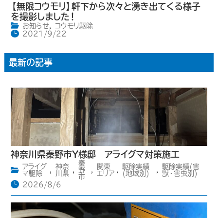
【無限コウモリ】軒下から次々と湧き出てくる様子
を撮影しました！
お知らせ
,
コウモリ駆除
2021/9/22
最新の記事
神奈川県秦野市Y様邸 アライグマ対策施工
秦
アライグ
神奈
関東
駆除実績
駆除実績(害
,
,
野
,
,
,
マ駆除
川県
エリア
(地域別)
獣・害虫別)
市
2026/8/6