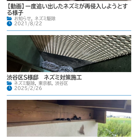
【動画】一度追い出したネズミが再侵入しようとす
る様子
お知らせ
,
ネズミ駆除
2021/8/22
渋谷区S様邸 ネズミ対策施工
ネズミ駆除
,
東京都
,
渋谷区
2025/2/26