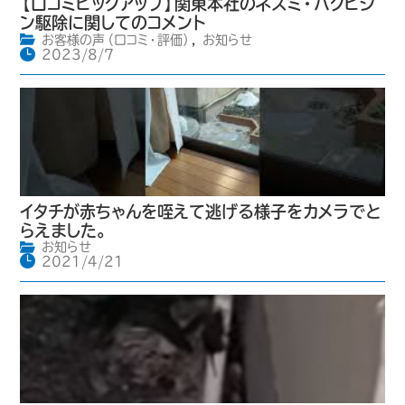
【口コミピックアップ】関東本社のネズミ・ハクビシ
ン駆除に関してのコメント
お客様の声（口コミ・評価）
,
お知らせ
2023/8/7
イタチが赤ちゃんを咥えて逃げる様子をカメラでと
らえました。
お知らせ
2021/4/21