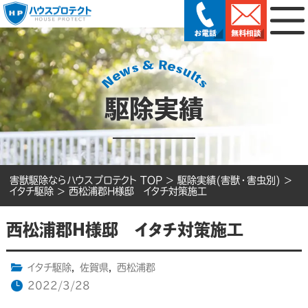
駆除実績
害獣駆除ならハウスプロテクト TOP
>
駆除実績(害獣・害虫別)
>
イタチ駆除
>
西松浦郡H様邸 イタチ対策施工
西松浦郡H様邸 イタチ対策施工
イタチ駆除
,
佐賀県
,
西松浦郡
2022/3/28