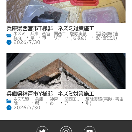
兵庫県西宮市T様邸 ネズミ対策施工
ネズミ
兵庫
西宮
関西エ
駆除実績
駆除実績(害
,
,
,
,
,
駆除
県
市
リア
(地域別)
獣・害虫別)
2026/7/30
兵庫県神戸市Y様邸 ネズミ対策施工
ネズミ駆
兵庫
神戸
関西エリ
駆除実績(害獣・害虫
,
,
,
,
除
県
市
ア
別)
2026/7/30