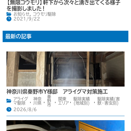
【無限コウモリ】軒下から次々と湧き出てくる様子
を撮影しました！
お知らせ
,
コウモリ駆除
2021/9/22
最新の記事
神奈川県秦野市Y様邸 アライグマ対策施工
秦
アライグ
神奈
関東
駆除実績
駆除実績(害
,
,
野
,
,
,
マ駆除
川県
エリア
(地域別)
獣・害虫別)
市
2026/8/6