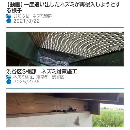
【動画】一度追い出したネズミが再侵入しようとす
る様子
お知らせ
,
ネズミ駆除
2021/8/22
渋谷区S様邸 ネズミ対策施工
ネズミ駆除
,
東京都
,
渋谷区
2025/2/26