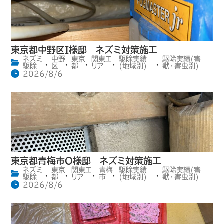
東京都中野区I様邸 ネズミ対策施工
ネズミ
中野
東京
関東エ
駆除実績
駆除実績(害
,
,
,
,
,
駆除
区
都
リア
(地域別)
獣・害虫別)
2026/8/6
東京都青梅市O様邸 ネズミ対策施工
ネズミ
東京
関東エ
青梅
駆除実績
駆除実績(害
,
,
,
,
,
駆除
都
リア
市
(地域別)
獣・害虫別)
2026/8/6