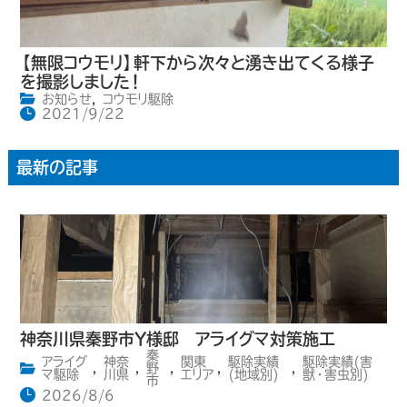
【無限コウモリ】軒下から次々と湧き出てくる様子
を撮影しました！
お知らせ
,
コウモリ駆除
2021/9/22
最新の記事
神奈川県秦野市Y様邸 アライグマ対策施工
秦
アライグ
神奈
関東
駆除実績
駆除実績(害
,
,
野
,
,
,
マ駆除
川県
エリア
(地域別)
獣・害虫別)
市
2026/8/6