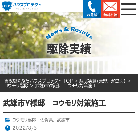
駆除実績
害獣駆除ならハウスプロテクト TOP
>
駆除実績(害獣・害虫別)
>
コウモリ駆除
>
武雄市Y様邸 コウモリ対策施工
武雄市Y様邸 コウモリ対策施工
コウモリ駆除
,
佐賀県
,
武雄市
2022/8/6