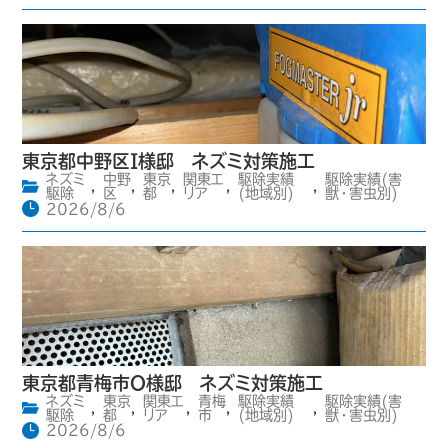
東京都中野区I様邸 ネズミ対策施工
ネズミ
中野
東京
関東エ
駆除実績
駆除実績(害
,
,
,
,
,
駆除
区
都
リア
(地域別)
獣・害虫別)
2026/8/6
東京都青梅市O様邸 ネズミ対策施工
ネズミ
東京
関東エ
青梅
駆除実績
駆除実績(害
,
,
,
,
,
駆除
都
リア
市
(地域別)
獣・害虫別)
2026/8/6