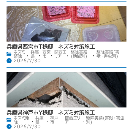
兵庫県西宮市T様邸 ネズミ対策施工
ネズミ
兵庫
西宮
関西エ
駆除実績
駆除実績(害
,
,
,
,
,
駆除
県
市
リア
(地域別)
獣・害虫別)
2026/7/30
兵庫県神戸市Y様邸 ネズミ対策施工
ネズミ駆
兵庫
神戸
関西エリ
駆除実績(害獣・害虫
,
,
,
,
除
県
市
ア
別)
2026/7/30