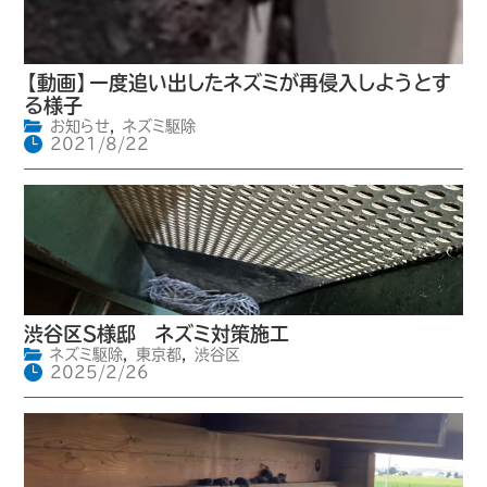
【動画】一度追い出したネズミが再侵入しようとす
る様子
お知らせ
,
ネズミ駆除
2021/8/22
渋谷区S様邸 ネズミ対策施工
ネズミ駆除
,
東京都
,
渋谷区
2025/2/26