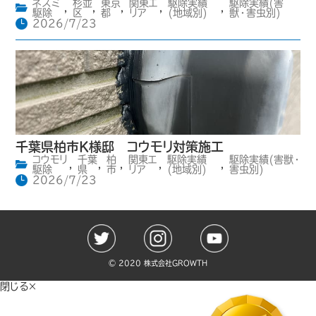
ネズミ
杉並
東京
関東エ
駆除実績
駆除実績(害
,
,
,
,
,
駆除
区
都
リア
(地域別)
獣・害虫別)
2026/7/23
千葉県柏市K様邸 コウモリ対策施工
コウモリ
千葉
柏
関東エ
駆除実績
駆除実績(害獣・
,
,
,
,
,
駆除
県
市
リア
(地域別)
害虫別)
2026/7/23
©️ 2020 株式会社GROWTH
閉じる×