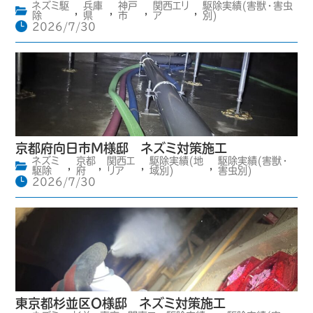
ネズミ駆
兵庫
神戸
関西エリ
駆除実績(害獣・害虫
,
,
,
,
除
県
市
ア
別)
2026/7/30
京都府向日市M様邸 ネズミ対策施工
ネズミ
京都
関西エ
駆除実績(地
駆除実績(害獣・
,
,
,
,
駆除
府
リア
域別)
害虫別)
2026/7/30
東京都杉並区O様邸 ネズミ対策施工