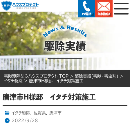
駆除実績
害獣駆除ならハウスプロテクト TOP
>
駆除実績(害獣・害虫別)
>
イタチ駆除
>
唐津市H様邸 イタチ対策施工
唐津市H様邸 イタチ対策施工
イタチ駆除
,
佐賀県
,
唐津市
2022/9/28