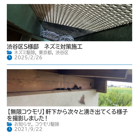
渋谷区S様邸 ネズミ対策施工
ネズミ駆除
,
東京都
,
渋谷区
2025/2/26
【無限コウモリ】軒下から次々と湧き出てくる様子
を撮影しました！
お知らせ
,
コウモリ駆除
2021/9/22