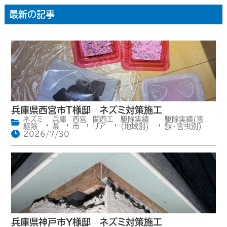
最新の記事
兵庫県西宮市T様邸 ネズミ対策施工
ネズミ
兵庫
西宮
関西エ
駆除実績
駆除実績(害
,
,
,
,
,
駆除
県
市
リア
(地域別)
獣・害虫別)
2026/7/30
兵庫県神戸市Y様邸 ネズミ対策施工