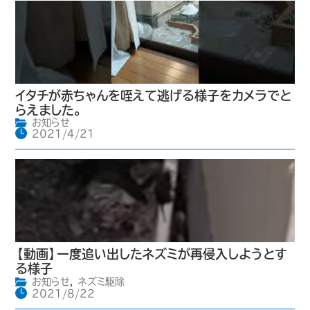
イタチが赤ちゃんを咥えて逃げる様子をカメラでと
らえました。
お知らせ
2021/4/21
【動画】一度追い出したネズミが再侵入しようとす
る様子
お知らせ
,
ネズミ駆除
2021/8/22