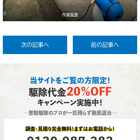
作業風景
次の記事へ
前の記事へ
当サイトをご覧の方限定！
20％OFF
駆除代金
キャンペーン実施中！
―害獣駆除のプロが一匹残らず徹底退治―
調査・見積り完全無料！まずはお電話から！