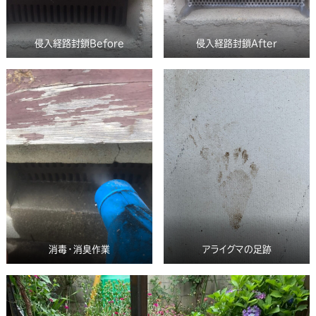
侵入経路封鎖Before
侵入経路封鎖After
消毒・消臭作業
アライグマの足跡