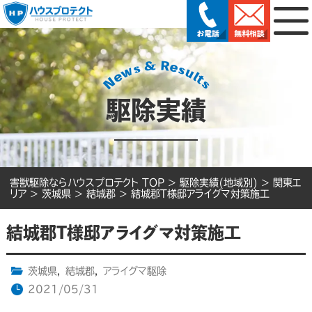
駆除実績
害獣駆除ならハウスプロテクト TOP
>
駆除実績(地域別)
>
関東エ
リア
>
茨城県
>
結城郡
>
結城郡T様邸アライグマ対策施工
結城郡T様邸アライグマ対策施工
茨城県
,
結城郡
,
アライグマ駆除
2021/05/31