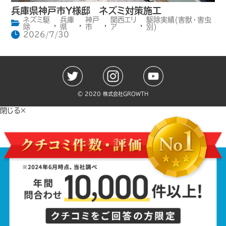
兵庫県神戸市Y様邸 ネズミ対策施工
ネズミ駆
兵庫
神戸
関西エリ
駆除実績(害獣・害虫
,
,
,
,
除
県
市
ア
別)
2026/7/30
©️ 2020 株式会社GROWTH
閉じる×