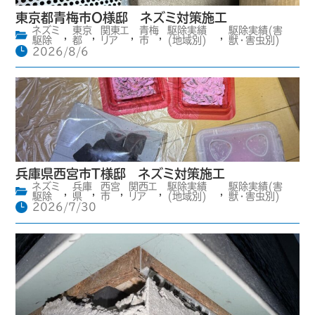
東京都青梅市O様邸 ネズミ対策施工
ネズミ
東京
関東エ
青梅
駆除実績
駆除実績(害
,
,
,
,
,
駆除
都
リア
市
(地域別)
獣・害虫別)
2026/8/6
兵庫県西宮市T様邸 ネズミ対策施工
ネズミ
兵庫
西宮
関西エ
駆除実績
駆除実績(害
,
,
,
,
,
駆除
県
市
リア
(地域別)
獣・害虫別)
2026/7/30