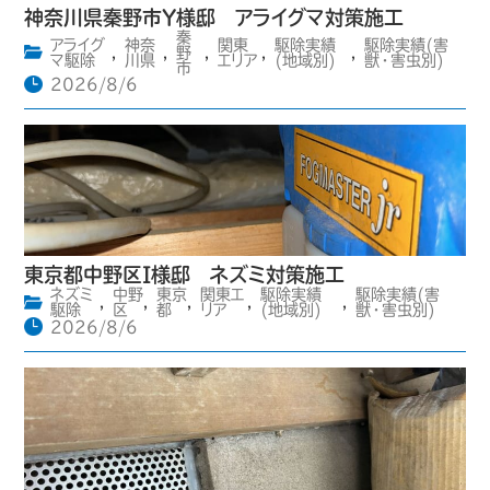
神奈川県秦野市Y様邸 アライグマ対策施工
秦
アライグ
神奈
関東
駆除実績
駆除実績(害
,
,
野
,
,
,
マ駆除
川県
エリア
(地域別)
獣・害虫別)
市
2026/8/6
東京都中野区I様邸 ネズミ対策施工
ネズミ
中野
東京
関東エ
駆除実績
駆除実績(害
,
,
,
,
,
駆除
区
都
リア
(地域別)
獣・害虫別)
2026/8/6