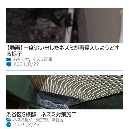
【動画】一度追い出したネズミが再侵入しようとす
る様子
お知らせ
,
ネズミ駆除
2021/8/22
渋谷区S様邸 ネズミ対策施工
ネズミ駆除
,
東京都
,
渋谷区
2025/2/26