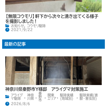
【無限コウモリ】軒下から次々と湧き出てくる様子
を撮影しました！
お知らせ
,
コウモリ駆除
2021/9/22
最新の記事
神奈川県秦野市Y様邸 アライグマ対策施工
秦
アライグ
神奈
関東
駆除実績
駆除実績(害
,
,
野
,
,
,
マ駆除
川県
エリア
(地域別)
獣・害虫別)
市
2026/8/6