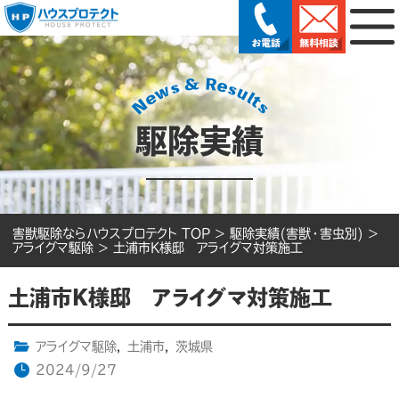
駆除実績
害獣駆除ならハウスプロテクト TOP
>
駆除実績(害獣・害虫別)
>
アライグマ駆除
>
土浦市K様邸 アライグマ対策施工
土浦市K様邸 アライグマ対策施工
アライグマ駆除
,
土浦市
,
茨城県
2024/9/27