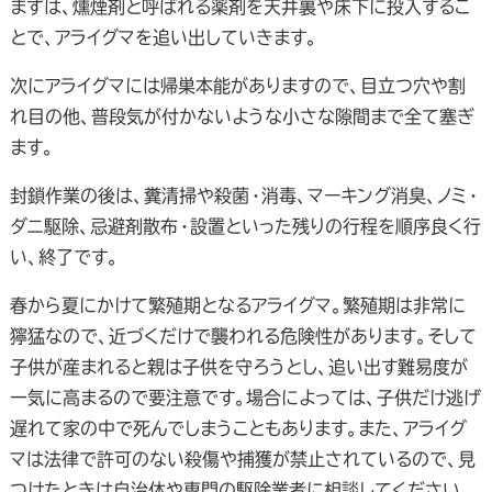
まずは、燻煙剤と呼ばれる薬剤を天井裏や床下に投入するこ
とで、アライグマを追い出していきます。
次にアライグマには帰巣本能がありますので、目立つ穴や割
れ目の他、普段気が付かないような小さな隙間まで全て塞ぎ
ます。
封鎖作業の後は、糞清掃や殺菌・消毒、マーキング消臭、ノミ・
ダニ駆除、忌避剤散布・設置といった残りの行程を順序良く行
い、終了です。
春から夏にかけて繁殖期となるアライグマ。繁殖期は非常に
獰猛なので、近づくだけで襲われる危険性があります。そして
子供が産まれると親は子供を守ろうとし、追い出す難易度が
一気に高まるので要注意です。場合によっては、子供だけ逃げ
遅れて家の中で死んでしまうこともあります。また、アライグ
マは法律で許可のない殺傷や捕獲が禁止されているので、見
つけたときは自治体や専門の駆除業者に相談してください。