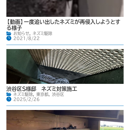
【動画】一度追い出したネズミが再侵入しようとす
る様子
お知らせ
,
ネズミ駆除
2021/8/22
渋谷区S様邸 ネズミ対策施工
ネズミ駆除
,
東京都
,
渋谷区
2025/2/26