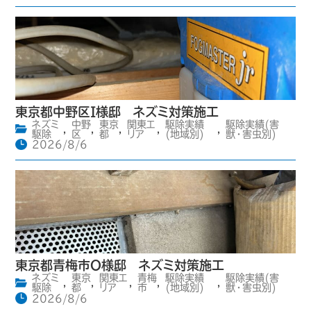
東京都中野区I様邸 ネズミ対策施工
ネズミ
中野
東京
関東エ
駆除実績
駆除実績(害
,
,
,
,
,
駆除
区
都
リア
(地域別)
獣・害虫別)
2026/8/6
東京都青梅市O様邸 ネズミ対策施工
ネズミ
東京
関東エ
青梅
駆除実績
駆除実績(害
,
,
,
,
,
駆除
都
リア
市
(地域別)
獣・害虫別)
2026/8/6