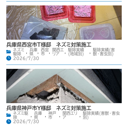
兵庫県西宮市T様邸 ネズミ対策施工
ネズミ
兵庫
西宮
関西エ
駆除実績
駆除実績(害
,
,
,
,
,
駆除
県
市
リア
(地域別)
獣・害虫別)
2026/7/30
兵庫県神戸市Y様邸 ネズミ対策施工
ネズミ駆
兵庫
神戸
関西エリ
駆除実績(害獣・害虫
,
,
,
,
除
県
市
ア
別)
2026/7/30