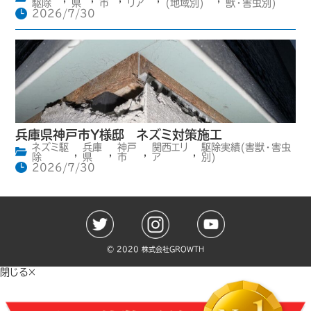
駆除
県
市
リア
(地域別)
獣・害虫別)
2026/7/30
兵庫県神戸市Y様邸 ネズミ対策施工
ネズミ駆
兵庫
神戸
関西エリ
駆除実績(害獣・害虫
,
,
,
,
除
県
市
ア
別)
2026/7/30
©️ 2020 株式会社GROWTH
閉じる×