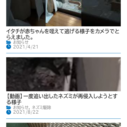
イタチが赤ちゃんを咥えて逃げる様子をカメラでと
らえました。
お知らせ
2021/4/21
【動画】一度追い出したネズミが再侵入しようとす
る様子
お知らせ
,
ネズミ駆除
2021/8/22