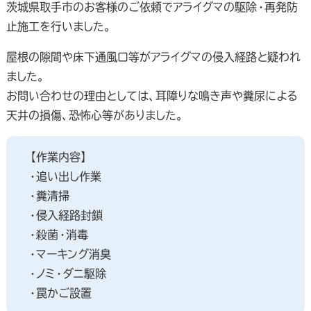
茨城県取手市のお客様のご依頼でアライグマの駆除・再発防
止施工を行いました。
屋根の隙間や床下通風口等がアライグマの侵入経路と疑われ
ました。
お問い合わせの理由としては、耳障りな鳴き声や糞尿による
天井の損傷、恐怖心等がありました。
【作業内容】
・追い出し作業
・糞清掃
・侵入経路封鎖
・殺菌・消毒
・マーキング消臭
・ノミ・ダニ駆除
・罠かご設置