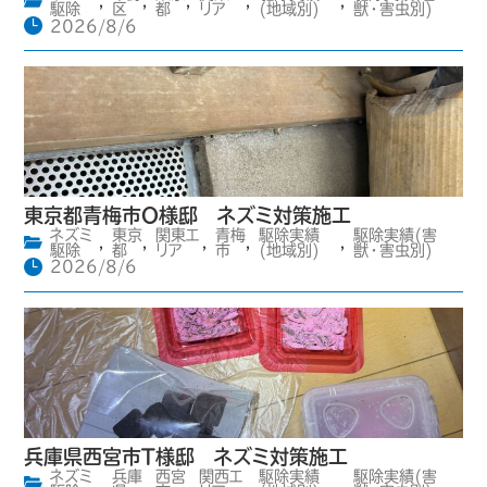
,
,
,
,
,
駆除
区
都
リア
(地域別)
獣・害虫別)
2026/8/6
東京都青梅市O様邸 ネズミ対策施工
ネズミ
東京
関東エ
青梅
駆除実績
駆除実績(害
,
,
,
,
,
駆除
都
リア
市
(地域別)
獣・害虫別)
2026/8/6
兵庫県西宮市T様邸 ネズミ対策施工
ネズミ
兵庫
西宮
関西エ
駆除実績
駆除実績(害
,
,
,
,
,