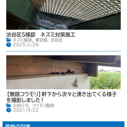
渋谷区S様邸 ネズミ対策施工
ネズミ駆除
,
東京都
,
渋谷区
2025/2/26
【無限コウモリ】軒下から次々と湧き出てくる様子
を撮影しました！
お知らせ
,
コウモリ駆除
2021/9/22
最新の記事