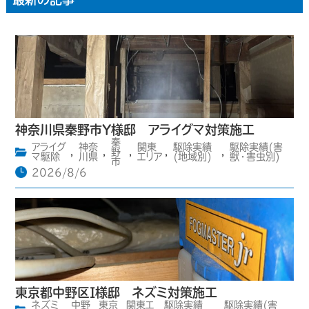
神奈川県秦野市Y様邸 アライグマ対策施工
秦
アライグ
神奈
関東
駆除実績
駆除実績(害
,
,
野
,
,
,
マ駆除
川県
エリア
(地域別)
獣・害虫別)
市
2026/8/6
東京都中野区I様邸 ネズミ対策施工
ネズミ
中野
東京
関東エ
駆除実績
駆除実績(害