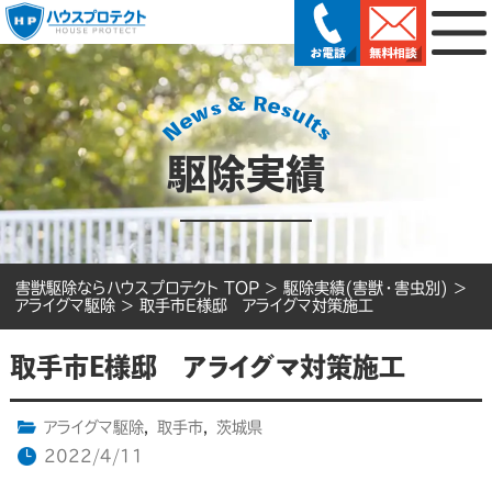
駆除実績
害獣駆除ならハウスプロテクト TOP
>
駆除実績(害獣・害虫別)
>
アライグマ駆除
>
取手市E様邸 アライグマ対策施工
取手市E様邸 アライグマ対策施工
アライグマ駆除
,
取手市
,
茨城県
2022/4/11