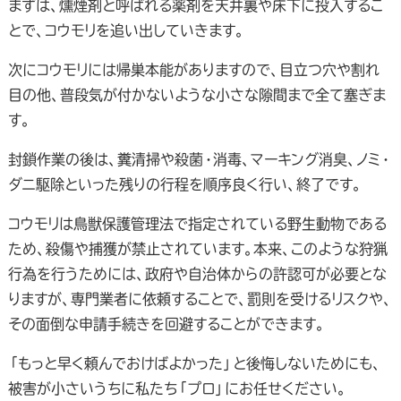
まずは、燻煙剤と呼ばれる薬剤を天井裏や床下に投入するこ
とで、コウモリを追い出していきます。
次にコウモリには帰巣本能がありますので、目立つ穴や割れ
目の他、普段気が付かないような小さな隙間まで全て塞ぎま
す。
封鎖作業の後は、糞清掃や殺菌・消毒、マーキング消臭、ノミ・
ダニ駆除といった残りの行程を順序良く行い、終了です。
コウモリは鳥獣保護管理法で指定されている野生動物である
ため、殺傷や捕獲が禁止されています。本来、このような狩猟
行為を行うためには、政府や自治体からの許認可が必要とな
りますが、専門業者に依頼することで、罰則を受けるリスクや、
その面倒な申請手続きを回避することができます。
「もっと早く頼んでおけばよかった」と後悔しないためにも、
被害が小さいうちに私たち「プロ」にお任せください。