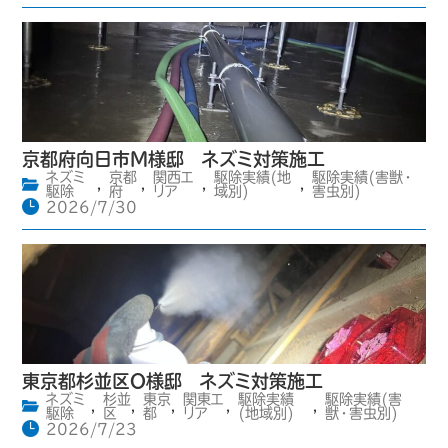
京都府向日市M様邸 ネズミ対策施工
ネズミ
京都
関西エ
駆除実績(地
駆除実績(害獣・
,
,
,
,
駆除
府
リア
域別)
害虫別)
2026/7/30
東京都杉並区O様邸 ネズミ対策施工
ネズミ
杉並
東京
関東エ
駆除実績
駆除実績(害
,
,
,
,
,
駆除
区
都
リア
(地域別)
獣・害虫別)
2026/7/23