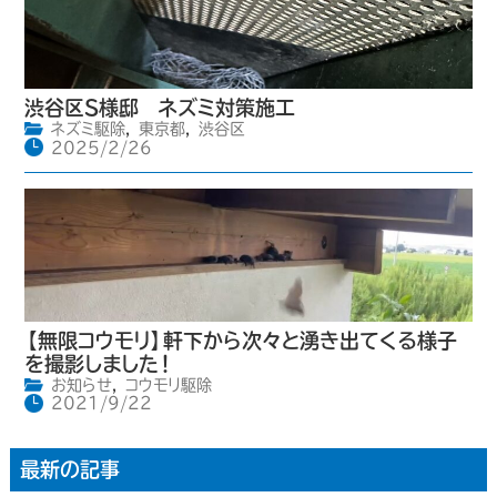
渋谷区S様邸 ネズミ対策施工
ネズミ駆除
,
東京都
,
渋谷区
2025/2/26
【無限コウモリ】軒下から次々と湧き出てくる様子
を撮影しました！
お知らせ
,
コウモリ駆除
2021/9/22
最新の記事