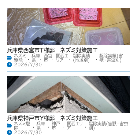
兵庫県西宮市T様邸 ネズミ対策施工
ネズミ
兵庫
西宮
関西エ
駆除実績
駆除実績(害
,
,
,
,
,
駆除
県
市
リア
(地域別)
獣・害虫別)
2026/7/30
兵庫県神戸市Y様邸 ネズミ対策施工
ネズミ駆
兵庫
神戸
関西エリ
駆除実績(害獣・害虫
,
,
,
,
除
県
市
ア
別)
2026/7/30