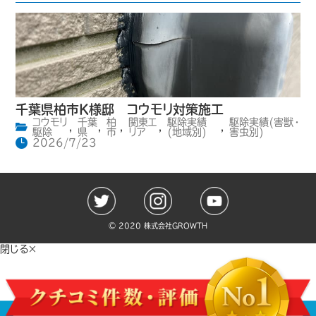
千葉県柏市K様邸 コウモリ対策施工
コウモリ
千葉
柏
関東エ
駆除実績
駆除実績(害獣・
,
,
,
,
,
駆除
県
市
リア
(地域別)
害虫別)
2026/7/23
©️ 2020 株式会社GROWTH
閉じる×