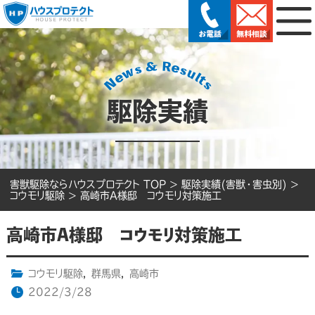
駆除実績
害獣駆除ならハウスプロテクト TOP
>
駆除実績(害獣・害虫別)
>
コウモリ駆除
>
高崎市A様邸 コウモリ対策施工
高崎市A様邸 コウモリ対策施工
コウモリ駆除
,
群馬県
,
高崎市
2022/3/28