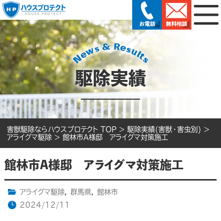
駆除実績
害獣駆除ならハウスプロテクト TOP
>
駆除実績(害獣・害虫別)
>
アライグマ駆除
>
館林市A様邸 アライグマ対策施工
館林市A様邸 アライグマ対策施工
アライグマ駆除
,
群馬県
,
館林市
2024/12/11