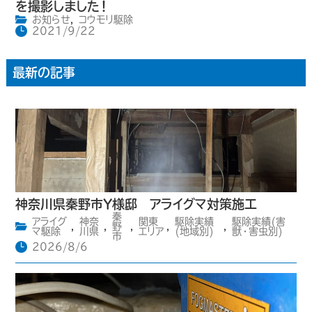
を撮影しました！
お知らせ
,
コウモリ駆除
2021/9/22
最新の記事
神奈川県秦野市Y様邸 アライグマ対策施工
秦
アライグ
神奈
関東
駆除実績
駆除実績(害
,
,
野
,
,
,
マ駆除
川県
エリア
(地域別)
獣・害虫別)
市
2026/8/6