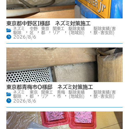
東京都中野区I様邸 ネズミ対策施工
ネズミ
中野
東京
関東エ
駆除実績
駆除実績(害
,
,
,
,
,
駆除
区
都
リア
(地域別)
獣・害虫別)
2026/8/6
東京都青梅市O様邸 ネズミ対策施工
ネズミ
東京
関東エ
青梅
駆除実績
駆除実績(害
,
,
,
,
,
駆除
都
リア
市
(地域別)
獣・害虫別)
2026/8/6