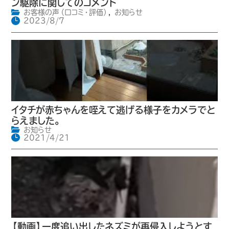
ン駆除に関してのコメント
お客様の声（口コミ・評価）
,
お知らせ
2023/8/7
イタチが赤ちゃんを咥えて逃げる様子をカメラでと
らえました。
お知らせ
2021/4/21
【動画】一度追い出したネズミが再侵入しようとす