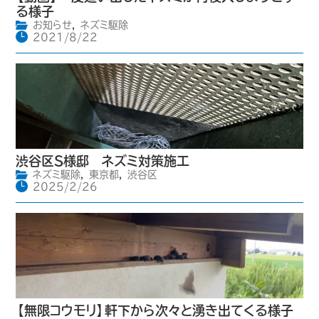
る様子
お知らせ
,
ネズミ駆除
2021/8/22
渋谷区S様邸 ネズミ対策施工
ネズミ駆除
,
東京都
,
渋谷区
2025/2/26
【無限コウモリ】軒下から次々と湧き出てくる様子