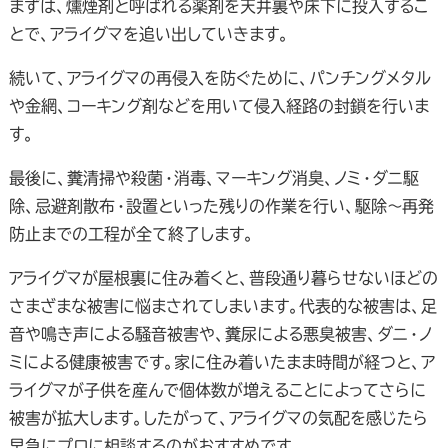
まずは、燻煙剤と呼ばれる薬剤を天井裏や床下に投入するこ
とで、アライグマを追い出していきます。
続いて、アライグマの再侵入を防ぐために、パンチングメタル
や金網、コーキング剤などを用いて侵入経路の封鎖を行いま
す。
最後に、糞清掃や殺菌・消毒、マーキング消臭、ノミ・ダニ駆
除、忌避剤散布・設置といった残りの作業を行い、駆除～再発
防止までの工程が全て終了します。
アライグマが屋根裏に住み着くと、普段通り暮らせないほどの
さまざまな被害に悩まされてしまいます。代表的な被害は、足
音や鳴き声による騒音被害や、糞尿による悪臭被害、ダニ・ノ
ミによる健康被害です。家に住み着いたまま時間が経つと、ア
ライグマが子供を産んで個体数が増えることによってさらに
被害が拡大します。したがって、アライグマの気配を感じたら
早急にプロに相談するのがおすすめです。