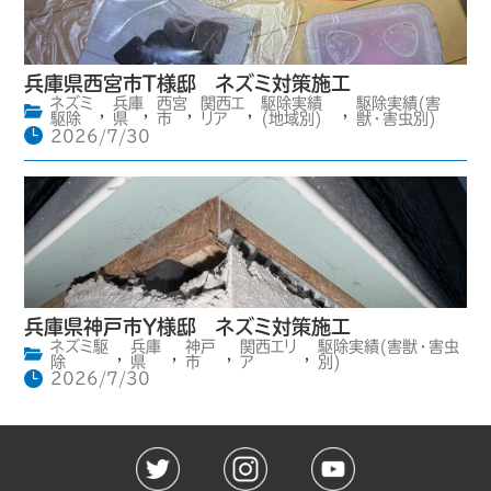
兵庫県西宮市T様邸 ネズミ対策施工
ネズミ
兵庫
西宮
関西エ
駆除実績
駆除実績(害
,
,
,
,
,
駆除
県
市
リア
(地域別)
獣・害虫別)
2026/7/30
兵庫県神戸市Y様邸 ネズミ対策施工
ネズミ駆
兵庫
神戸
関西エリ
駆除実績(害獣・害虫
,
,
,
,
除
県
市
ア
別)
2026/7/30