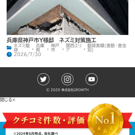
兵庫県神戸市Y様邸 ネズミ対策施工
ネズミ駆
兵庫
神戸
関西エリ
駆除実績(害獣・害虫
,
,
,
,
除
県
市
ア
別)
2026/7/30
©️ 2020 株式会社GROWTH
閉じる×