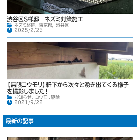
渋谷区S様邸 ネズミ対策施工
ネズミ駆除
,
東京都
,
渋谷区
2025/2/26
【無限コウモリ】軒下から次々と湧き出てくる様子
を撮影しました！
お知らせ
,
コウモリ駆除
2021/9/22
最新の記事