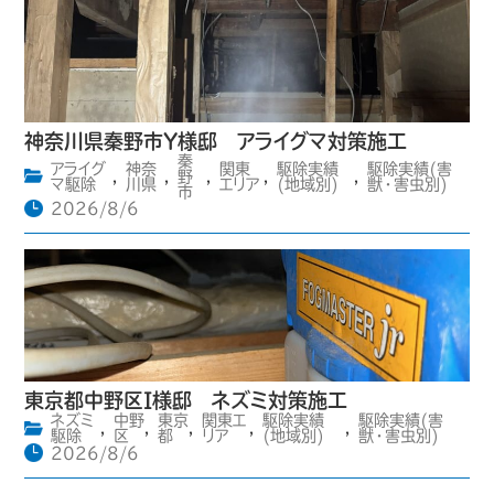
神奈川県秦野市Y様邸 アライグマ対策施工
秦
アライグ
神奈
関東
駆除実績
駆除実績(害
,
,
野
,
,
,
マ駆除
川県
エリア
(地域別)
獣・害虫別)
市
2026/8/6
東京都中野区I様邸 ネズミ対策施工
ネズミ
中野
東京
関東エ
駆除実績
駆除実績(害
,
,
,
,
,
駆除
区
都
リア
(地域別)
獣・害虫別)
2026/8/6