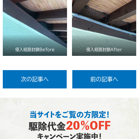
侵入経路封鎖Before
侵入経路封鎖After
次の記事へ
前の記事へ
当サイトをご覧の方限定！
20％OFF
駆除代金
キャンペーン実施中！