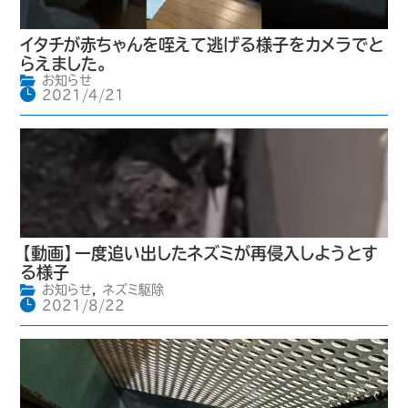
イタチが赤ちゃんを咥えて逃げる様子をカメラでと
らえました。
お知らせ
2021/4/21
【動画】一度追い出したネズミが再侵入しようとす
る様子
お知らせ
,
ネズミ駆除
2021/8/22