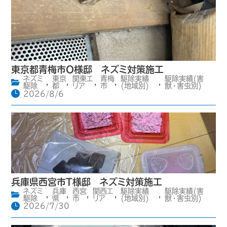
東京都青梅市O様邸 ネズミ対策施工
ネズミ
東京
関東エ
青梅
駆除実績
駆除実績(害
,
,
,
,
,
駆除
都
リア
市
(地域別)
獣・害虫別)
2026/8/6
兵庫県西宮市T様邸 ネズミ対策施工
ネズミ
兵庫
西宮
関西エ
駆除実績
駆除実績(害
,
,
,
,
,
駆除
県
市
リア
(地域別)
獣・害虫別)
2026/7/30