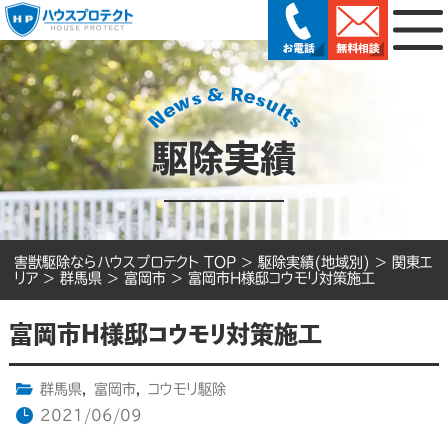
駆除実績
害獣駆除ならハウスプロテクト TOP
>
駆除実績(地域別)
>
関東エ
リア
>
群馬県
>
富岡市
>
富岡市H様邸コウモリ対策施工
富岡市H様邸コウモリ対策施工
群馬県
,
富岡市
,
コウモリ駆除
2021/06/09