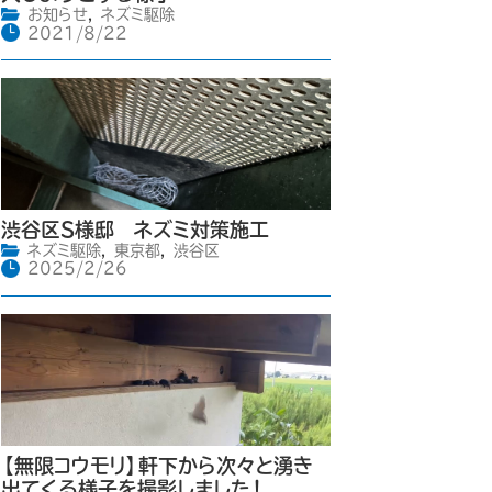
お知らせ
,
ネズミ駆除
2021/8/22
渋谷区S様邸 ネズミ対策施工
ネズミ駆除
,
東京都
,
渋谷区
2025/2/26
【無限コウモリ】軒下から次々と湧き
出てくる様子を撮影しました！