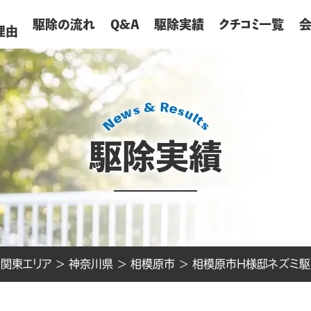
が
駆除の流れ
Q&A
駆除実績
クチコミ一覧
理由
駆除実績
>
関東エリア
>
神奈川県
>
相模原市
>
相模原市H様邸ネズミ駆