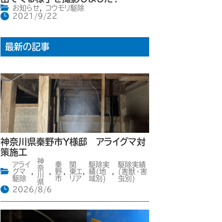
お知らせ
,
コウモリ駆除
2021/9/22
最新の記事
神奈川県秦野市Y様邸 アライグマ対
策施工
神
アライ
秦
関
駆除実
駆除実績
奈
グマ
,
,
野
,
東エ
,
績(地
,
(害獣・害
川
駆除
市
リア
域別)
虫別)
県
2026/8/6