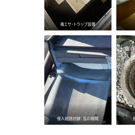
毒エサ・トラップ設置
侵入経路封鎖：瓦の隙間