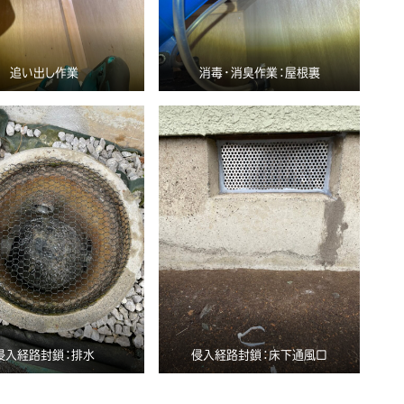
追い出し作業
消毒・消臭作業：屋根裏
侵入経路封鎖：排水
侵入経路封鎖：床下通風口