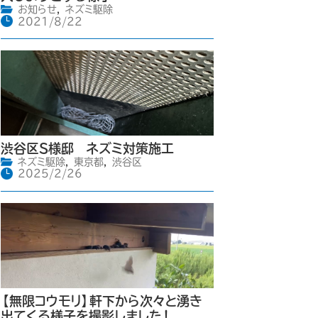
お知らせ
,
ネズミ駆除
2021/8/22
渋谷区S様邸 ネズミ対策施工
ネズミ駆除
,
東京都
,
渋谷区
2025/2/26
【無限コウモリ】軒下から次々と湧き
出てくる様子を撮影しました！