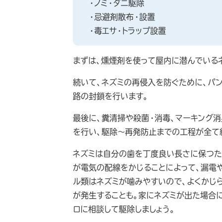
・ノミ・ダニ駆除
・忌避剤散布・設置
・毒エサ・トラップ設置
まずは、燻煙剤を使って屋内に潜んでいる
続いて、ネズミの再侵入を防ぐために、パ
路の封鎖を行います。
最後に、糞清掃や殺菌・消毒、マーキング消
を行い、駆除～再発防止までの工程が全て
ネズミは自分の歯を丁度良い長さに保つた
が電気の配線をかじることによって、漏電
ル類はネズミが噛みやすいので、よくかじ
が発生することも。家にネズミが出た場合
ロに相談して駆除しましょう。