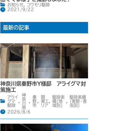
お知らせ
,
コウモリ駆除
2021/9/22
最新の記事
神奈川県秦野市Y様邸 アライグマ対
策施工
神
アライ
秦
関
駆除実
駆除実績
奈
グマ
,
,
野
,
東エ
,
績(地
,
(害獣・害
川
駆除
市
リア
域別)
虫別)
県
2026/8/6