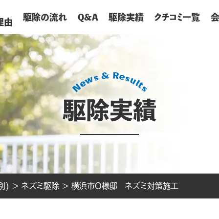
が
駆除の流れ
Q&A
駆除実績
クチコミ一覧
理由
駆除実績
別)
>
ネズミ駆除
>
横浜市O様邸 ネズミ対策施工