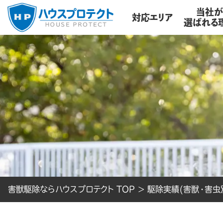
当社
対応エリア
選ばれる
害獣駆除ならハウスプロテクト TOP
>
駆除実績(害獣・害虫