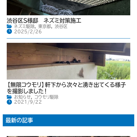
渋谷区S様邸 ネズミ対策施工
ネズミ駆除
,
東京都
,
渋谷区
2025/2/26
【無限コウモリ】軒下から次々と湧き出てくる様子
を撮影しました！
お知らせ
,
コウモリ駆除
2021/9/22
最新の記事