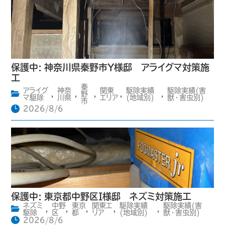
保護中: 神奈川県秦野市Y様邸 アライグマ対策施
工
秦
アライグ
神奈
関東
駆除実績
駆除実績(害
,
,
野
,
,
,
マ駆除
川県
エリア
(地域別)
獣・害虫別)
市
2026/8/6
保護中: 東京都中野区I様邸 ネズミ対策施工
ネズミ
中野
東京
関東エ
駆除実績
駆除実績(害
,
,
,
,
,
駆除
区
都
リア
(地域別)
獣・害虫別)
2026/8/6