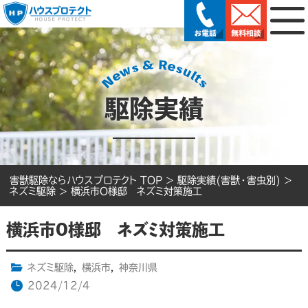
駆除実績
害獣駆除ならハウスプロテクト TOP
>
駆除実績(害獣・害虫別)
>
ネズミ駆除
>
横浜市O様邸 ネズミ対策施工
横浜市O様邸 ネズミ対策施工
ネズミ駆除
,
横浜市
,
神奈川県
2024/12/4