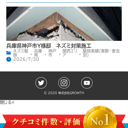
兵庫県神戸市Y様邸 ネズミ対策施工
ネズミ駆
兵庫
神戸
関西エリ
駆除実績(害獣・害虫
,
,
,
,
除
県
市
ア
別)
2026/7/30
©️ 2020 株式会社GROWTH
閉じる×