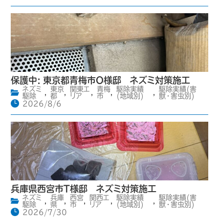
保護中: 東京都青梅市O様邸 ネズミ対策施工
ネズミ
東京
関東エ
青梅
駆除実績
駆除実績(害
,
,
,
,
,
駆除
都
リア
市
(地域別)
獣・害虫別)
2026/8/6
兵庫県西宮市T様邸 ネズミ対策施工
ネズミ
兵庫
西宮
関西エ
駆除実績
駆除実績(害
,
,
,
,
,
駆除
県
市
リア
(地域別)
獣・害虫別)
2026/7/30