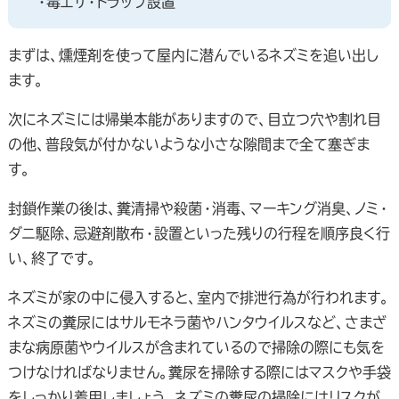
・毒エサ・トラップ設置
まずは、燻煙剤を使って屋内に潜んでいるネズミを追い出し
ます。
次にネズミには帰巣本能がありますので、目立つ穴や割れ目
の他、普段気が付かないような小さな隙間まで全て塞ぎま
す。
封鎖作業の後は、糞清掃や殺菌・消毒、マーキング消臭、ノミ・
ダニ駆除、忌避剤散布・設置といった残りの行程を順序良く行
い、終了です。
ネズミが家の中に侵入すると、室内で排泄行為が行われます。
ネズミの糞尿にはサルモネラ菌やハンタウイルスなど、さまざ
まな病原菌やウイルスが含まれているので掃除の際にも気を
つけなければなりません。糞尿を掃除する際にはマスクや手袋
をしっかり着用しましょう。ネズミの糞尿の掃除にはリスクが