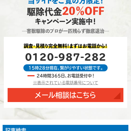
当サイトをご覧の方限定！
20％OFF
駆除代金
キャンペーン実施中！
―害獣駆除のプロが一匹残らず徹底退治―
調査・見積り完全無料！まずはお電話から！
0120-987-282
15時28分現在、繋がりやすい状態です。
24時間365日、お電話受付中！
※表示されている電話番号について
メール相談はこちら
記事検索