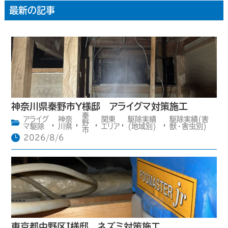
最新の記事
神奈川県秦野市Y様邸 アライグマ対策施工
秦
アライグ
神奈
関東
駆除実績
駆除実績(害
,
,
野
,
,
,
マ駆除
川県
エリア
(地域別)
獣・害虫別)
市
2026/8/6
東京都中野区I様邸 ネズミ対策施工