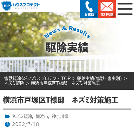
駆除実績
害獣駆除ならハウスプロテクト TOP
>
駆除実績(害獣・害虫別)
>
ネズミ駆除
>
横浜市戸塚区T様邸 ネズミ対策施工
横浜市戸塚区T様邸 ネズミ対策施工
ネズミ駆除
,
横浜市
,
神奈川県
2022/7/18