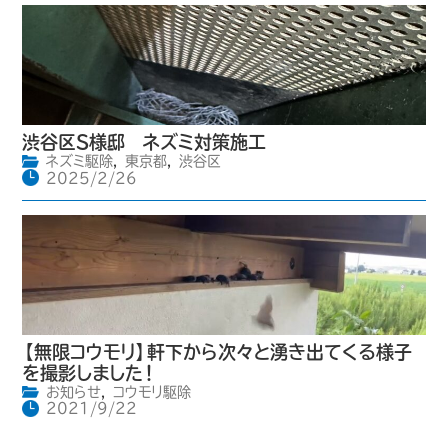
渋谷区S様邸 ネズミ対策施工
ネズミ駆除
,
東京都
,
渋谷区
2025/2/26
【無限コウモリ】軒下から次々と湧き出てくる様子
を撮影しました！
お知らせ
,
コウモリ駆除
2021/9/22