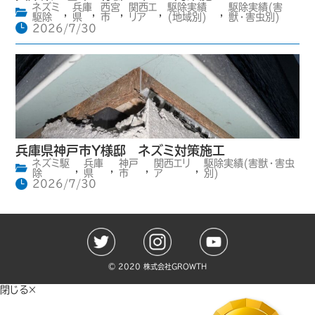
ネズミ
兵庫
西宮
関西エ
駆除実績
駆除実績(害
,
,
,
,
,
駆除
県
市
リア
(地域別)
獣・害虫別)
2026/7/30
兵庫県神戸市Y様邸 ネズミ対策施工
ネズミ駆
兵庫
神戸
関西エリ
駆除実績(害獣・害虫
,
,
,
,
除
県
市
ア
別)
2026/7/30
©️ 2020 株式会社GROWTH
閉じる×