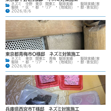
ネズミ
中野
東京
関東エ
駆除実績
駆除実績(害
,
,
,
,
,
駆除
区
都
リア
(地域別)
獣・害虫別)
2026/8/6
東京都青梅市O様邸 ネズミ対策施工
ネズミ
東京
関東エ
青梅
駆除実績
駆除実績(害
,
,
,
,
,
駆除
都
リア
市
(地域別)
獣・害虫別)
2026/8/6
兵庫県西宮市T様邸 ネズミ対策施工